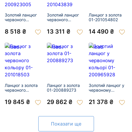
Золотий ланцюг
Золотий ланцюг
Ланцюг з золота
червоного
червоного
01-201054802
кольору 01-
кольору 01-
200923005
201043839
8 518 ₴
13 311 ₴
14 490 ₴
Ланцюг з золота
Ланцюг з золота
Золотий ланцюг у
червоного
01-200889273
червоному
кольору 01-
кольорі 01-
201018503
200965928
19 845 ₴
29 862 ₴
21 378 ₴
Показати ще