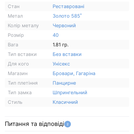
Стан
Реставровані
Метал
Золото 585˚
Колір металу
Червоний
Розмір
40
Вага
1.81 гр.
Тип вставки
Без вставки
Для кого
Унісекс
Магазин
Бровари, Гагаріна
Тип плетіння
Панцирне
Тип замка
Шпрингельний
Стиль
Класичний
Питання та відповіді
2