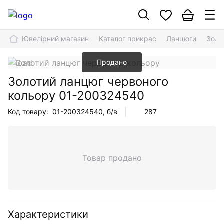
Ювелірний магазин
Каталог прикрас
Ланцюги
Золо
Продано
Золотий ланцюг червоного
кольору
01-200324540
Код товару:
01-200324540
, б/в
287
Товар продано
Характеристики