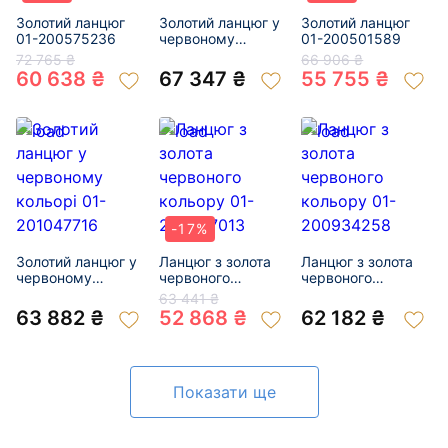
Золотий ланцюг
Золотий ланцюг у
Золотий ланцюг
01-200575236
червоному
01-200501589
кольорі 01-
72 765 ₴
66 906 ₴
200936787
60 638 ₴
67 347 ₴
55 755 ₴
-17%
Золотий ланцюг у
Ланцюг з золота
Ланцюг з золота
червоному
червоного
червоного
кольорі 01-
кольору 01-
кольору 01-
63 441 ₴
201047716
200857013
200934258
63 882 ₴
52 868 ₴
62 182 ₴
Показати ще