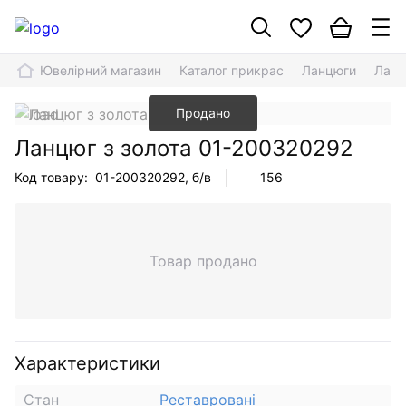
Ювелірний магазин
Каталог прикрас
Ланцюги
Ланц
Продано
Ланцюг з золота
01-200320292
Код товару:
01-200320292
, б/в
156
Товар продано
Характеристики
Стан
Реставровані