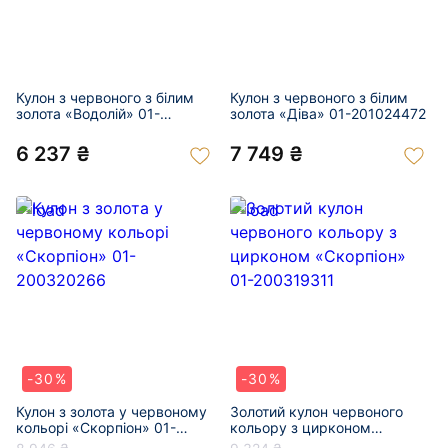
Кулон з червоного з білим
Кулон з червоного з білим
золота «Водолій» 01-
золота «Діва» 01-201024472
201043806
6 237 ₴
7 749 ₴
-30%
-30%
Кулон з золота у червоному
Золотий кулон червоного
кольорі «Скорпіон» 01-
кольору з цирконом
200320266
«Скорпіон» 01-200319311