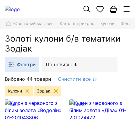
Ювелірний магазин
Каталог прикрас
Кулони
Зодіак
Золоті кулони б/в тематики
Зодіак
Фільтри
По новизні ↓
Вибрано 44 товари
Очистити все
Кулони
Зодіак