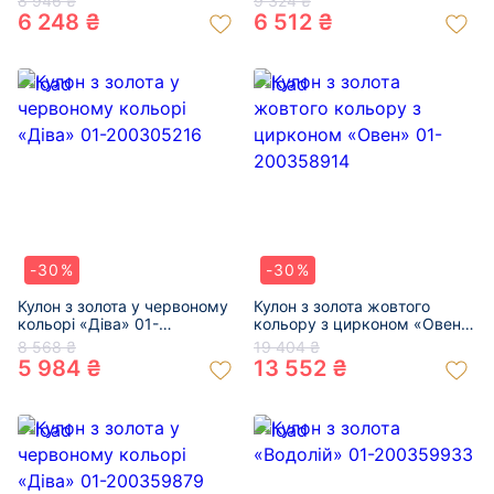
8 946 ₴
9 324 ₴
6 248 ₴
6 512 ₴
-30%
-30%
Кулон з золота у червоному
Кулон з золота жовтого
кольорі «Діва» 01-
кольору з цирконом «Овен»
200305216
01-200358914
8 568 ₴
19 404 ₴
5 984 ₴
13 552 ₴