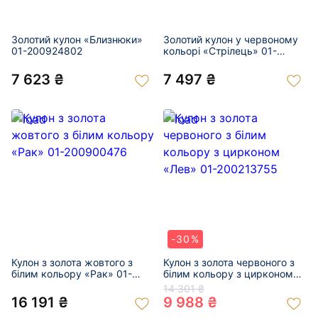
Золотий кулон «Близнюки»
Золотий кулон у червоному
01-200924802
кольорі «Стрілець» 01-
200902557
7 623 ₴
7 497 ₴
-30%
Кулон з золота жовтого з
Кулон з золота червоного з
білим кольору «Рак» 01-
білим кольору з цирконом
200900476
«Лев» 01-200213755
14 301 ₴
16 191 ₴
9 988 ₴