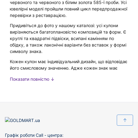
червоного та червоного з білим золота 585-ї проби. Усі
ювелірні моделі пройшли повний цикл передпродажної
перевірки з реставрацією.
Придивіться до фото у нашому каталозі: усі кулони
вирізняються багатоплановістю композицій та форм. Є
круглі та квадратні підвіски, всипані камінням по
обідку, а також лаконічні варіанти без вставок у формі
символу знака.
Кожен кулон має індивідуальний дизайн, що відповідає
його смисловому значенню. Адже кожен знак має
свою історію, гарну давню легенду, засновану на
Показати повністю ↓
грецькій і римській міфології.
Купуючи золотий кулон б/в, майбутній власник має
заряджати його позитивними думками і вірою в силу
оберегу. Тоді, як каже астрологія, він стане для
людини другом і помічником. Адже те, під якою зіркою
людина народилася, багато що визначає в її житті.
↑
Зодіакальні прикраси носять не тільки на шиї: стильні
золоті підвіски вішають на браслети, брелоки і навіть
Графік роботи Call - центра: