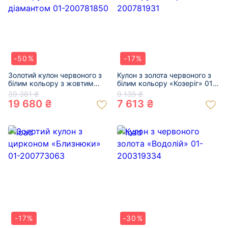
-50%
-17%
Золотий кулон червоного з
Кулон з золота червоного з
білим кольору з жовтим
білим кольору «Козеріг» 01-
діамантом 01-200781850
200781931
39 361 ₴
9 135 ₴
19 680 ₴
7 613 ₴
-17%
-30%