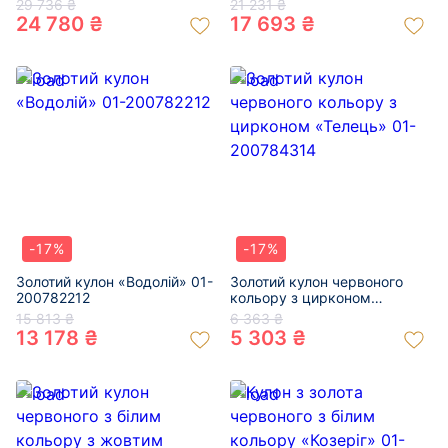
29 736 ₴
21 231 ₴
24 780 ₴
17 693 ₴
-17%
-17%
Золотий кулон «Водолій» 01-
Золотий кулон червоного
200782212
кольору з цирконом
«Телець» 01-200784314
15 813 ₴
6 363 ₴
13 178 ₴
5 303 ₴