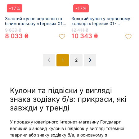
-17%
-17%
Золотий кулон червоного з
Золотий кулон у червоному
білим кольору «Терези» 01-
кольорі «Терези» 01-
200605485
200602334
9 639 ₴
12 411 ₴
8 033 ₴
10 343 ₴
1
2
Кулони та підвіски у вигляді
знака зодіаку б/в: прикраси, які
завжди у тренді
У продажу ювелірного інтернет-магазину Голдмарт
великий різновид кулонів і підвісок у вигляді тотемної
тварини або знаку зодіаку б/в, в основному з