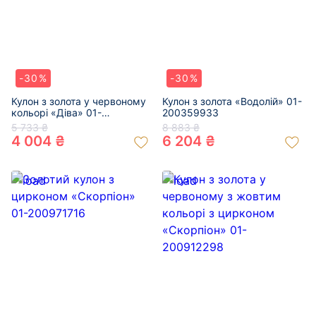
-30%
-30%
Кулон з золота у червоному
Кулон з золота «Водолій» 01-
кольорі «Діва» 01-
200359933
200359879
5 733 ₴
8 883 ₴
4 004 ₴
6 204 ₴