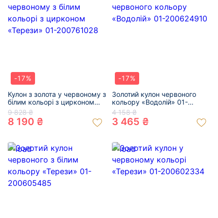
-17%
-17%
Кулон з золота у червоному з
Золотий кулон червоного
білим кольорі з цирконом
кольору «Водолій» 01-
«Терези» 01-200761028
200624910
9 828 ₴
4 158 ₴
8 190 ₴
3 465 ₴