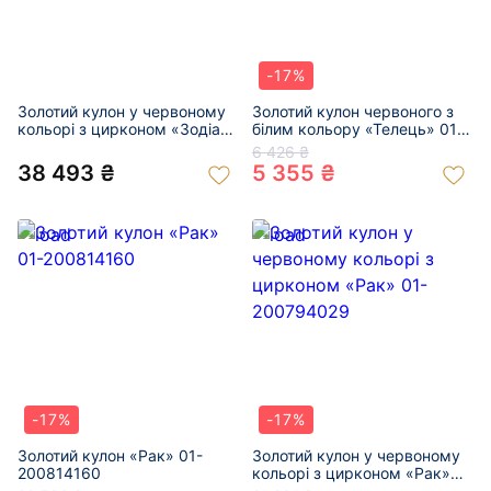
-17%
Золотий кулон у червоному
Золотий кулон червоного з
кольорі з цирконом «Зодіак»
білим кольору «Телець» 01-
01-200865632
200825096
6 426 ₴
38 493 ₴
5 355 ₴
-17%
-17%
Золотий кулон «Рак» 01-
Золотий кулон у червоному
200814160
кольорі з цирконом «Рак»
01-200794029