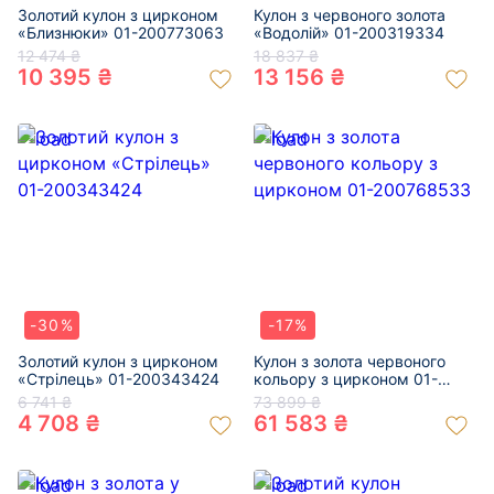
Золотий кулон з цирконом
Кулон з червоного золота
«Близнюки» 01-200773063
«Водолій» 01-200319334
12 474 ₴
18 837 ₴
10 395 ₴
13 156 ₴
-30%
-17%
Золотий кулон з цирконом
Кулон з золота червоного
«Стрілець» 01-200343424
кольору з цирконом 01-
200768533
6 741 ₴
73 899 ₴
4 708 ₴
61 583 ₴