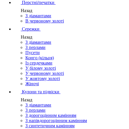
Перстні/печатки
Назад
З діамантами
В червоному золоті
Сережки
Назад
З діамантами
З перлами
Пусети
Конго (кільця)
Із сердечками
У білому золоті
У червоному золоті
У жовтому золоті
Жіночі
Кулони та підвіски
Назад
З діамантами
З перлами
З дорогоцінним камінням
З напівдорогоцінним камінням
З синтетичним камінням