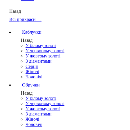
Назад
Всі прикраси →
Каблучки
Назад
У білому золоті
У червоному золоті
У жовтому золоті
З діамантами
Серця
Жіночі
Чоловічі
Обручки
Назад
У білому золоті
У червоному золоті
У жовтому золоті
З діамантами
Жіночі
Чоловічі