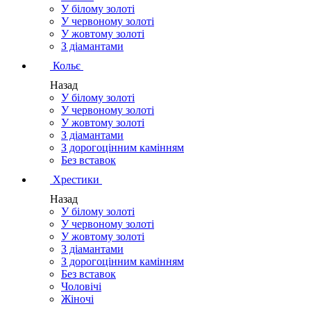
У білому золоті
У червоному золоті
У жовтому золоті
З діамантами
Кольє
Назад
У білому золоті
У червоному золоті
У жовтому золоті
З діамантами
З дорогоцінним камінням
Без вставок
Хрестики
Назад
У білому золоті
У червоному золоті
У жовтому золоті
З діамантами
З дорогоцінним камінням
Без вставок
Чоловічі
Жіночі