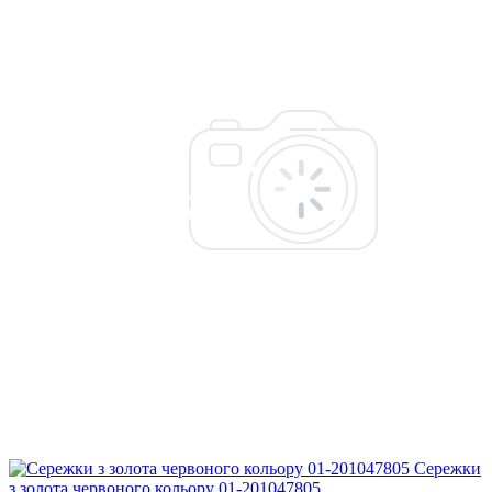
Сережки
з золота червоного кольору 01-201047805