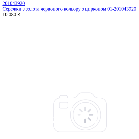
Сережки з золота червоного кольору з цирконом 01-201043920
10 080 ₴