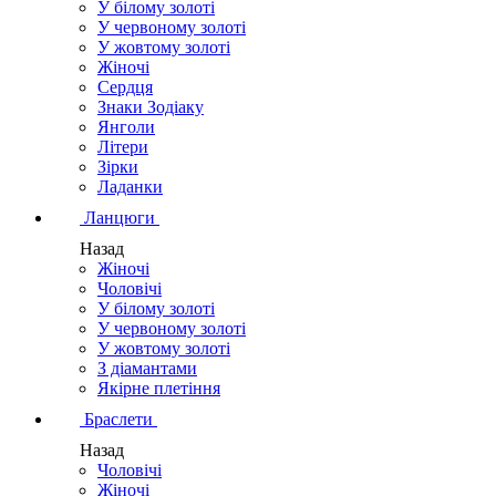
У білому золоті
У червоному золоті
У жовтому золоті
Жіночі
Сердця
Знаки Зодіаку
Янголи
Літери
Зірки
Ладанки
Ланцюги
Назад
Жіночі
Чоловічі
У білому золоті
У червоному золоті
У жовтому золоті
З діамантами
Якірне плетіння
Браслети
Назад
Чоловічі
Жіночі