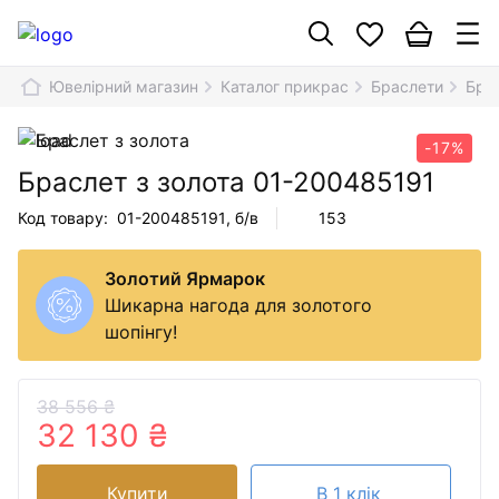
Ювелірний магазин
Каталог прикрас
Браслети
Бра
-17%
Браслет з золота
01-200485191
Код товару:
01-200485191
, б/в
153
Золотий Ярмарок
Шикарна нагода для золотого
шопінгу!
38 556 ₴
32 130 ₴
Купити
В 1 клік