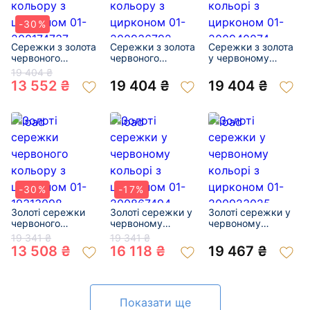
-30%
Сережки з золота
Сережки з золота
Сережки з золота
червоного
червоного
у червоному
кольору з
кольору з
кольорі з
19 404 ₴
цирконом 01-
цирконом 01-
цирконом 01-
13 552 ₴
19 404 ₴
19 404 ₴
200174737
200936792
200940074
-30%
-17%
Золоті сережки
Золоті сережки у
Золоті сережки у
червоного
червоному
червоному
кольору з
кольорі з
кольорі з
19 341 ₴
19 341 ₴
цирконом 01-
цирконом 01-
цирконом 01-
13 508 ₴
16 118 ₴
19 467 ₴
19313098
200867494
200923025
Показати ще