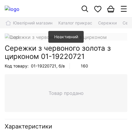
Ювелірний магазин
Каталог прикрас
Сережки
Сере
Неактивний
Сережки з червоного золота з
цирконом
01-19220721
Код товару:
01-19220721
, б/в
160
Товар продано
Характеристики