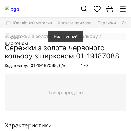
Ювелірний магазин
Каталог прикрас
Сережки
Сере
Неактивний
Сережки з золота червоного
кольору з цирконом
01-19187088
Код товару:
01-19187088
, б/в
170
Товар продано
Характеристики