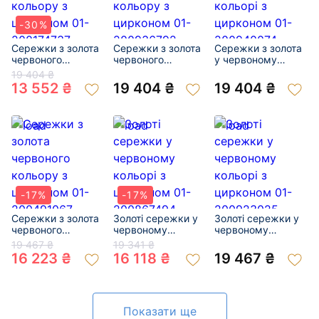
-30%
Сережки з золота
Сережки з золота
Сережки з золота
червоного
червоного
у червоному
кольору з
кольору з
кольорі з
19 404 ₴
цирконом 01-
цирконом 01-
цирконом 01-
13 552 ₴
19 404 ₴
19 404 ₴
200174737
200936792
200940074
-17%
-17%
Сережки з золота
Золоті сережки у
Золоті сережки у
червоного
червоному
червоному
кольору з
кольорі з
кольорі з
19 467 ₴
19 341 ₴
цирконом 01-
цирконом 01-
цирконом 01-
16 223 ₴
16 118 ₴
19 467 ₴
200491067
200867494
200923025
Показати ще