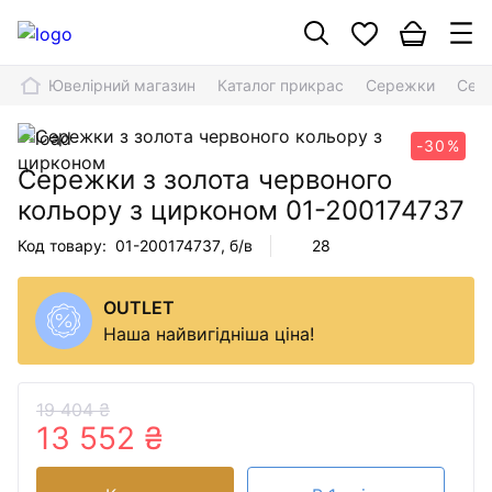
Ювелірний магазин
Каталог прикрас
Сережки
Сере
-30%
Сережки з золота червоного
кольору з цирконом
01-200174737
Код товару:
01-200174737
, б/в
28
OUTLET
Наша найвигідніша ціна!
19 404 ₴
13 552 ₴