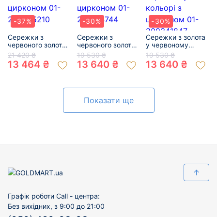
-37%
-30%
-30%
Сережки з
Сережки з
Сережки з золота
червоного золота
червоного золота
у червоному
з цирконом 01-
з цирконом 01-
кольорі з
21 420 ₴
19 530 ₴
19 530 ₴
200055210
200134744
цирконом 01-
13 464 ₴
13 640 ₴
13 640 ₴
200341847
Показати ще
↑
Графік роботи Call - центра:
Без вихідних, з 9:00 до 21:00