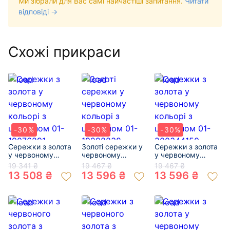
Ми зібрали для Вас самі найчастіші запитання.
Читати
відповіді →
Схожі прикраси
-30%
-30%
-30%
Сережки з золота
Золоті сережки у
Сережки з золота
у червоному
червоному
у червоному
кольорі з
кольорі з
кольорі з
19 341 ₴
19 467 ₴
19 467 ₴
цирконом 01-
цирконом 01-
цирконом 01-
13 508 ₴
13 596 ₴
13 596 ₴
19076291
19298838
200344150