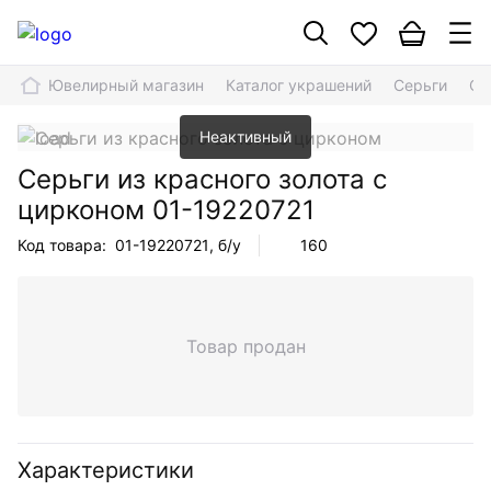
Ювелирный магазин
Каталог украшений
Серьги
Се
Неактивный
Серьги из красного золота с
цирконом
01-19220721
Код товара:
01-19220721
, б/у
160
Товар продан
Характеристики