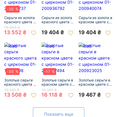
-30 %
Серьги из золота
Серьги из золота
Серьги из золота в
красного цвета с
красного цвета с
красном цвете с
цирконом 01-
цирконом 01-
цирконом 01-
19 404 ₴
200174737
200936792
200940074
13 552 ₴
19 404 ₴
19 404 ₴
-30 %
-17 %
Золотые серьги
Золотые серьги в
Золотые серьги в
красного цвета с
красном цвете с
красном цвете с
цирконом 01-
цирконом 01-
цирконом 01-
19 341 ₴
19 341 ₴
19313098
200867494
200923025
13 508 ₴
16 118 ₴
19 467 ₴
Показать еще