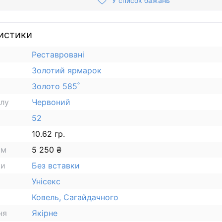
У список бажань
истики
Реставровані
Золотий ярмарок
Золото 585˚
алу
Червоний
52
10.62 гр.
ам
5 250 ₴
ки
Без вставки
Унісекс
Ковель, Сагайдачного
ня
Якірне