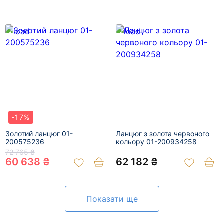
-17%
Золотий ланцюг 01-
Ланцюг з золота червоного
200575236
кольору 01-200934258
72 765 ₴
60 638 ₴
62 182 ₴
Показати ще