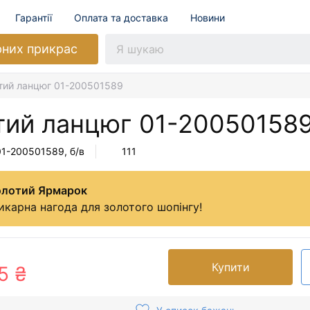
Гарантії
Оплата та доставка
Новини
рних прикрас
тий ланцюг 01-200501589
тий ланцюг
01-20050158
01-200501589
, б/в
111
олотий Ярмарок
карна нагода для золотого шопінгу!
Купити
5 ₴