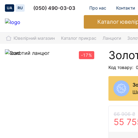
(050) 490-03-03
Про нас
Контакти
UA
RU
Каталог
ювелі
Ювелірний магазин
Каталог прикрас
Ланцюги
Золо
Золо
-17%
Код товару:
З
Ши
66 906 ₴
55 75