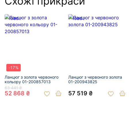
Схожі прикраси
-17%
Ланцюг з золота червоного
Ланцюг з червоного золота
кольору 01-200857013
01-200943825
63 441 ₴
52 868 ₴
57 519 ₴