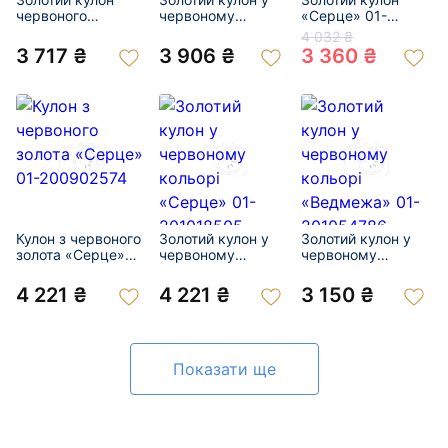
червоного
червоному
«Серце» 01-
кольору «Серце»
кольорі «Літера
200867472
4 032 ₴
01-200889300
С» 01-200836925
3 717 ₴
3 906 ₴
3 360 ₴
Кулон з червоного
Золотий кулон у
Золотий кулон у
золота «Серце»
червоному
червоному
01-200902574
кольорі «Серце»
кольорі
01-201018505
«Ведмежа» 01-
4 221 ₴
4 221 ₴
3 150 ₴
201054786
Показати ще