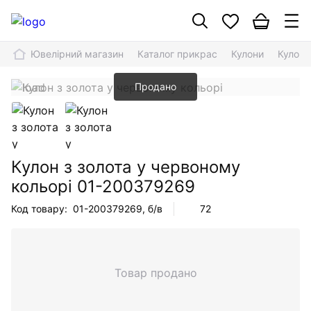
Ювелірний магазин
Каталог прикрас
Кулони
Кулон 
Продано
Кулон з золота у червоному
кольорі
01-200379269
Код товару:
01-200379269
, б/в
72
Товар продано