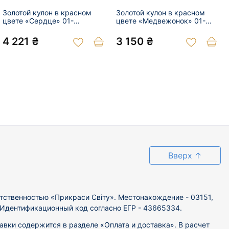
Золотой кулон в красном
Золотой кулон в красном
цвете «Сердце» 01-
цвете «Медвежонок» 01-
201018505
201054786
4 221 ₴
3 150 ₴
Вверх
↑
тственностью «Прикраси Світу». Местонахождение - 03151,
. Идентификационный код согласно ЕГР - 43665334.
вки содержится в разделе «Оплата и доставка». В расчет