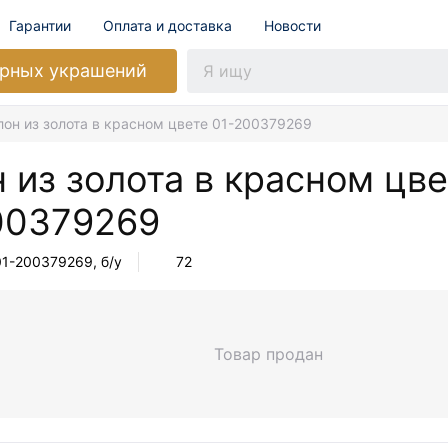
Гарантии
Оплата и доставка
Новости
рных украшений
лон из золота в красном цвете 01-200379269
 из золота в красном цв
00379269
01-200379269
, б/у
72
Товар продан