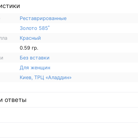
истики
е
Реставрированные
Золото 585˚
лла
Красный
0.59 гр.
ки
Без вставки
Для женщин
Киев, ТРЦ «Аладдин»
и ответы