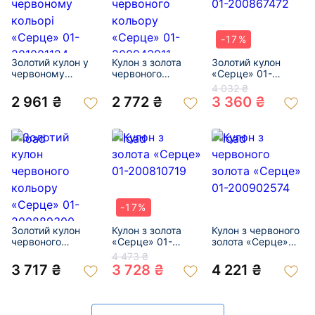
-17%
Золотий кулон у
Кулон з золота
Золотий кулон
червоному
червоного
«Серце» 01-
кольорі «Серце»
кольору «Серце»
200867472
4 032 ₴
01-201001124
01-200943911
2 961 ₴
2 772 ₴
3 360 ₴
-17%
Золотий кулон
Кулон з золота
Кулон з червоного
червоного
«Серце» 01-
золота «Серце»
кольору «Серце»
200810719
01-200902574
4 473 ₴
01-200889300
3 717 ₴
3 728 ₴
4 221 ₴