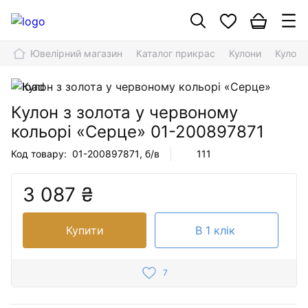
Ювелірний магазин
Каталог прикрас
Кулони
Кулон 
Кулон з золота у червоному
кольорі «Серце»
01-200897871
Код товару:
01-200897871
, б/в
111
3 087 ₴
Купити
В 1 клік
7