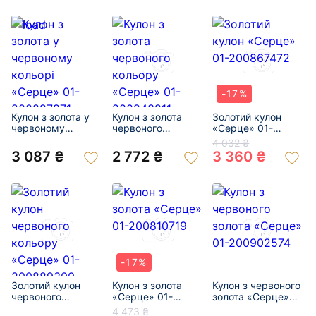
-17%
Кулон з золота у
Кулон з золота
Золотий кулон
червоному
червоного
«Серце» 01-
кольорі «Серце»
кольору «Серце»
200867472
4 032 ₴
01-200897871
01-200943911
3 087 ₴
2 772 ₴
3 360 ₴
-17%
Золотий кулон
Кулон з золота
Кулон з червоного
червоного
«Серце» 01-
золота «Серце»
кольору «Серце»
200810719
01-200902574
4 473 ₴