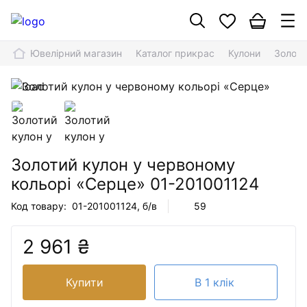
Ювелірний магазин
Каталог прикрас
Кулони
Золоти
Золотий кулон у червоному
кольорі «Серце»
01-201001124
Код товару:
01-201001124
, б/в
59
2 961 ₴
Купити
В 1 клік