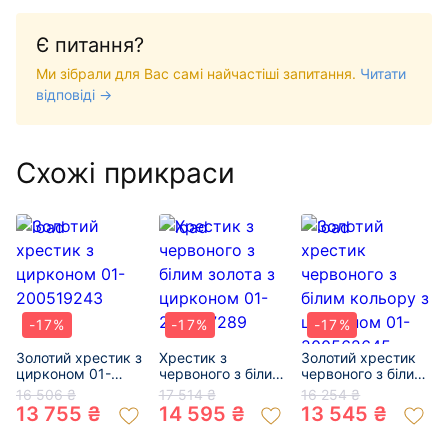
Є питання?
Ми зібрали для Вас самі найчастіші запитання.
Читати
відповіді →
Схожі прикраси
-17%
-17%
-17%
Золотий хрестик з
Хрестик з
Золотий хрестик
цирконом 01-
червоного з білим
червоного з білим
200519243
золота з цирконом
кольору з
16 506 ₴
17 514 ₴
16 254 ₴
01-200757289
цирконом 01-
13 755 ₴
14 595 ₴
13 545 ₴
200562645