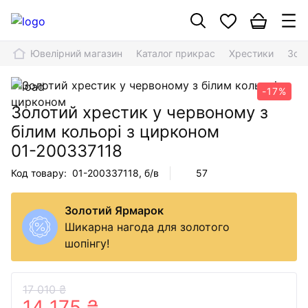
Ювелірний магазин
Каталог прикрас
Хрестики
Золо
-17%
Золотий хрестик у червоному з
білим кольорі з цирконом
01-200337118
Код товару:
01-200337118
, б/в
57
Золотий Ярмарок
Шикарна нагода для золотого
шопінгу!
17 010 ₴
14 175 ₴