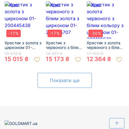
-17%
-17%
-30%
Хрестик з золота з
Хрестик з
Хрестик з золота
цирконом 01-
червоного з білим
червоного з білим
200445438
золота з цирконом
кольору з
18 018 ₴
18 207 ₴
17 703 ₴
01-200475707
цирконом 01-
15 015 ₴
15 173 ₴
12 364 ₴
200196570
Показати ще
↑