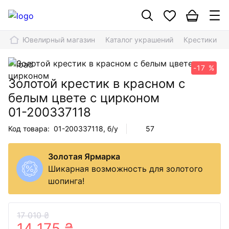
Ювелирный магазин
Каталог украшений
Крестики
-17 %
Золотой крестик в красном с
белым цвете с цирконом
01-200337118
Код товара:
01-200337118
, б/у
57
Золотая Ярмарка
Шикарная возможность для золотого
шопинга!
17 010 ₴
14 175 ₴