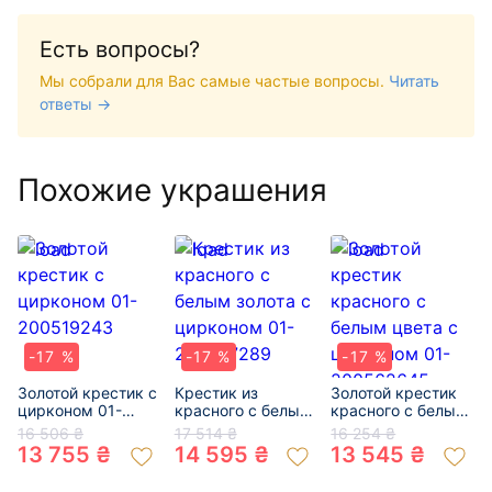
Есть вопросы?
Мы собрали для Вас самые частые вопросы.
Читать
ответы →
Похожие украшения
-17 %
-17 %
-17 %
Золотой крестик с
Крестик из
Золотой крестик
цирконом 01-
красного с белым
красного с белым
200519243
золота с цирконом
цвета с цирконом
16 506 ₴
17 514 ₴
16 254 ₴
01-200757289
01-200562645
13 755 ₴
14 595 ₴
13 545 ₴