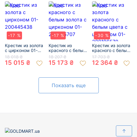
-17 %
-17 %
-30 %
Крестик из золота
Крестик из
Крестик из золота
с цирконом 01-
красного с белым
красного с белым
200445438
золота с цирконом
цвета с цирконом
18 018 ₴
18 207 ₴
17 703 ₴
01-200475707
01-200196570
15 015 ₴
15 173 ₴
12 364 ₴
Показать еще
↑