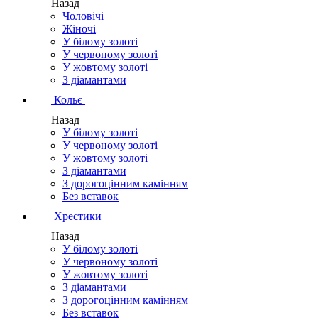
Назад
Чоловічі
Жіночі
У білому золоті
У червоному золоті
У жовтому золоті
З діамантами
Кольє
Назад
У білому золоті
У червоному золоті
У жовтому золоті
З діамантами
З дорогоцінним камінням
Без вставок
Хрестики
Назад
У білому золоті
У червоному золоті
У жовтому золоті
З діамантами
З дорогоцінним камінням
Без вставок