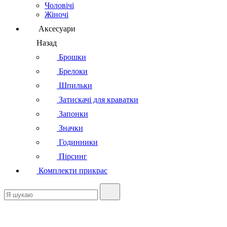
Чоловічі
Жіночі
Аксесуари
Назад
Брошки
Брелоки
Шпильки
Затискачі для краватки
Запонки
Значки
Годинники
Пірсинг
Комплекти прикрас