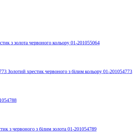
стик з золота червоного кольору 01-201055064
Золотий хрестик червоного з білим кольору 01-201054773
01054788
тик з червоного з білим золота 01-201054789