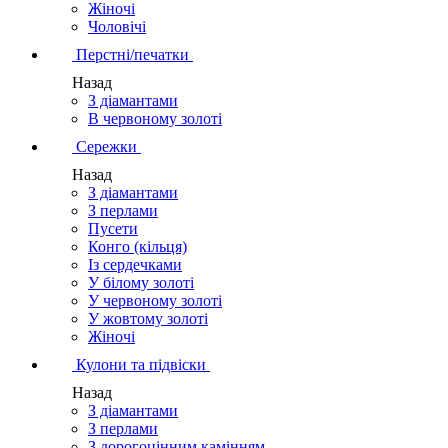
Жіночі
Чоловічі
Перстні/печатки
Назад
З діамантами
В червоному золоті
Сережки
Назад
З діамантами
З перлами
Пусети
Конго (кільця)
Із сердечками
У білому золоті
У червоному золоті
У жовтому золоті
Жіночі
Кулони та підвіски
Назад
З діамантами
З перлами
З дорогоцінним камінням