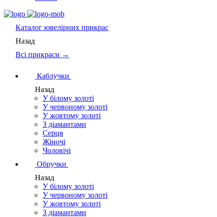
Каталог
ювелірних прикрас
Назад
Всі прикраси →
Каблучки
Назад
У білому золоті
У червоному золоті
У жовтому золоті
З діамантами
Серця
Жіночі
Чоловічі
Обручки
Назад
У білому золоті
У червоному золоті
У жовтому золоті
З діамантами