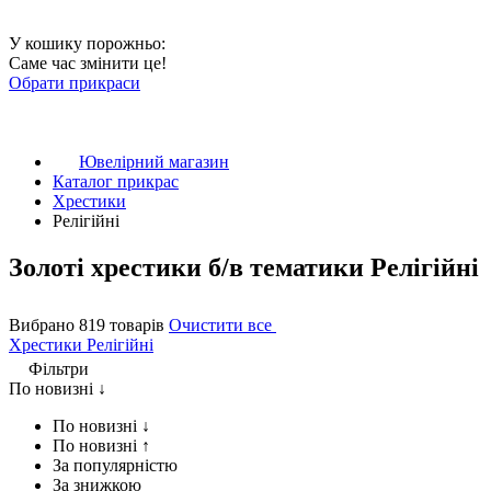
У кошику порожньо:
Саме час змінити це!
Обрати прикраси
Ювелірний магазин
Каталог прикрас
Хрестики
Релігійні
Золоті хрестики б/в тематики Релігійні
Вибрано 819 товарів
Очистити все
Хрестики
Релігійні
Фільтри
По новизні ↓
По новизні ↓
По новизні ↑
За популярністю
За знижкою