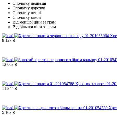
Спочатку дешевші
Спочатку дорожчі
Спочатку легші
Спочатку важчі
Від меншої ціни за грам
Від більшої ціни за грам
Хре
8 127 ₴
12 663 ₴
Хрестик з золота 01-2
11 844 ₴
Хрес
5 103 ₴