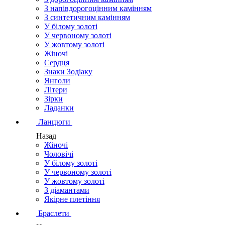
З напівдорогоцінним камінням
З синтетичним камінням
У білому золоті
У червоному золоті
У жовтому золоті
Жіночі
Сердця
Знаки Зодіаку
Янголи
Літери
Зірки
Ладанки
Ланцюги
Назад
Жіночі
Чоловічі
У білому золоті
У червоному золоті
У жовтому золоті
З діамантами
Якірне плетіння
Браслети