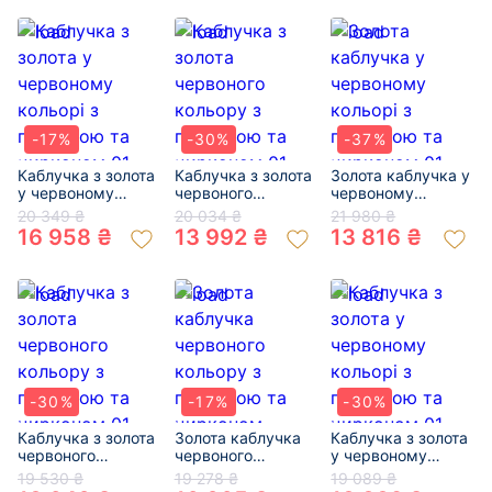
-17%
-30%
-37%
Каблучка з золота
Каблучка з золота
Золота каблучка у
у червоному
червоного
червоному
кольорі з
кольору з
кольорі з
20 349 ₴
20 034 ₴
21 980 ₴
перлиною та
перлиною та
перлиною та
16 958 ₴
13 992 ₴
13 816 ₴
цирконом 01-
цирконом 01-
цирконом 01-
200473657
200260837
200034228
-30%
-17%
-30%
Каблучка з золота
Золота каблучка
Каблучка з золота
червоного
червоного
у червоному
кольору з
кольору з
кольорі з
19 530 ₴
19 278 ₴
19 089 ₴
перлиною та
перлиною та
перлиною та