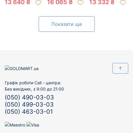
13 640 ₴
16 065 ₴
13 332 ₴
цирконом 01-
цирконом «Куля»
цирконом 01-
200063598
01-200407231
200064822
Показати ще
↑
Графік роботи Call - центра:
Без вихідних, з 9:00 до 21:00
(050) 490-03-03
(050) 499-03-03
(050) 463-03-01