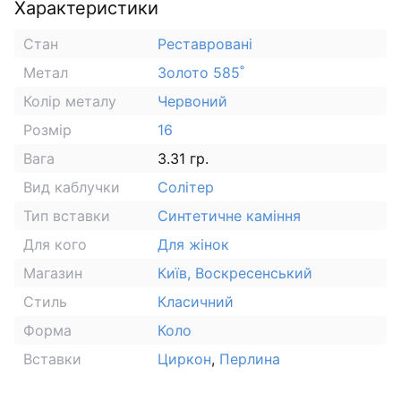
Характеристики
Стан
Реставровані
Метал
Золото 585˚
Колір металу
Червоний
Розмір
16
Вага
3.31 гр.
Вид каблучки
Солітер
Тип вставки
Синтетичне каміння
Для кого
Для жінок
Магазин
Київ, Воскресенський
Стиль
Класичний
Форма
Коло
Вставки
Циркон
,
Перлина