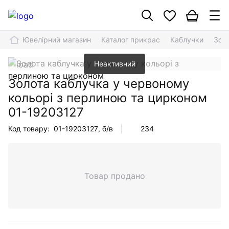
Ювелірний магазин
Каталог прикрас
Каблучки
Зол
Неактивний
Золота каблучка у червоному
кольорі з перлиною та цирконом
01-19203127
Код товару:
01-19203127
, б/в
234
Товар продано