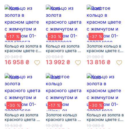
-17 %
-30 %
-37 %
Кольцо из золота в
Кольцо из золота
Золотое кольцо в
красном цвете с
красного цвета с
красном цвете с
жемчугом и
жемчугом и
жемчугом и
20 349 ₴
20 034 ₴
21 980 ₴
цирконом 01-
цирконом 01-
цирконом 01-
16 958 ₴
13 992 ₴
13 816 ₴
200473657
200260837
200034228
-30 %
-17 %
-30 %
Кольцо из золота
Золотое кольцо
Кольцо из золота в
красного цвета с
красного цвета с
красном цвете с
жемчугом и
жемчугом и
жемчугом и
19 530 ₴
19 278 ₴
19 089 ₴
цирконом 01-
цирконом «Шар»
цирконом 01-