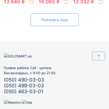
13 640 ₴
16 065 ₴
13 332 ₴
200063598
01-200407231
200064822
Показать еще
↑
График работы Call - центра:
Без выходных, с 9:00 до 21:00
(050) 490-03-03
(050) 499-03-03
(050) 463-03-01