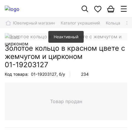
Ювелирный магазин
Каталог украшений
Кольца
Зо
Неактивный
Золотое кольцо в красном цвете с
жемчугом и цирконом
01-19203127
Код товара:
01-19203127
, б/у
234
Товар продан