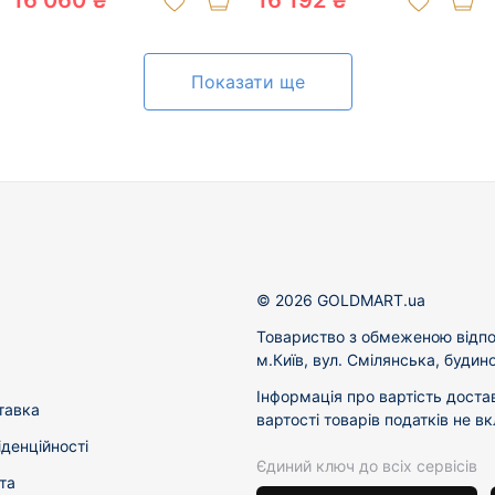
16 060 ₴
16 192 ₴
Показати ще
© 2026 GOLDMART.ua
Товариство з обмеженою відпо
м.Київ, вул. Смілянська, будин
Інформація про вартість доста
тавка
вартості товарів податків не в
іденційності
Єдиний ключ до всіх сервісів
та