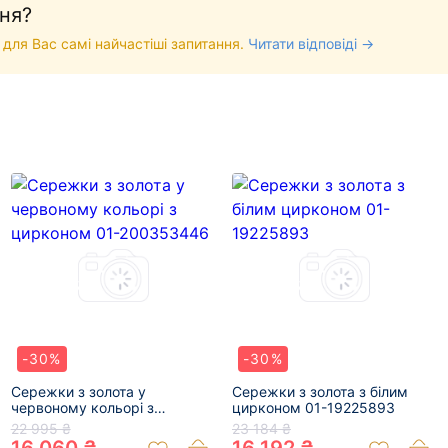
ня?
 для Вас самі найчастіші запитання.
Читати відповіді →
-30%
-30%
Сережки з золота у
Сережки з золота з білим
червоному кольорі з
цирконом 01-19225893
цирконом 01-200353446
22 995 ₴
23 184 ₴