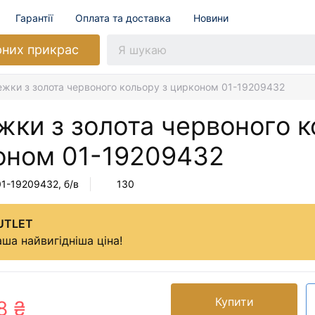
Гарантії
Оплата та доставка
Новини
рних прикрас
жки з золота червоного кольору з цирконом 01-19209432
ки з золота червоного к
оном
01-19209432
01-19209432
, б/в
130
UTLET
ша найвигідніша ціна!
Купити
8 ₴