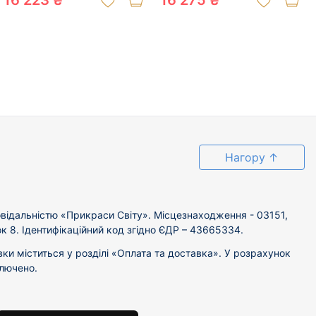
16 223 ₴
16 275 ₴
Нагору
↑
відальністю «Прикраси Світу». Місцезнаходження - 03151,
ок 8. Ідентифікаційний код згідно ЄДР – 43665334.
вки міститься у розділі «Оплата та доставка». У розрахунок
ключено.