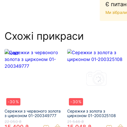
Є питан
Ми зібрали
Схожі прикраси
-30%
-30%
Сережки з червоного золота
Сережки з золота з
з цирконом 01-200349777
цирконом 01-200325108
22 050 ₴
21 546 ₴