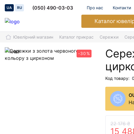
(050) 490-03-03
Про нас
Контакти
UA
RU
Каталог
ювелі
Ювелірний магазин
Каталог прикрас
Сережки
Сере
Сереж
-30%
цирк
Код товару:
O
На
22 176 ₴
15 48