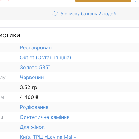
У списку бажань 2 людей
истики
Реставровані
Outlet (Остання ціна)
Золото 585˚
алу
Червоний
3.52 гр.
ам
4 400 ₴
Родіювання
ки
Синтетичне каміння
Для жінок
Київ, ТРЦ «Lavina Mall»