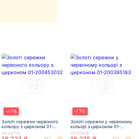
-17%
-17%
Золоті сережки червоного
Золоті сережки у червоному
кольору з цирконом 01-
кольорі з цирконом 01-
200453032
200395183
19 467 ₴
19 530 ₴