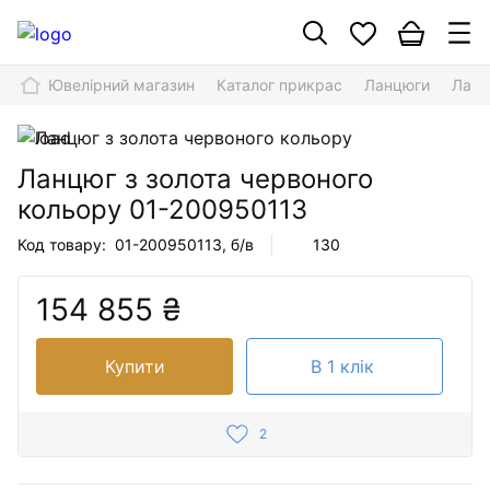
Ювелірний магазин
Каталог прикрас
Ланцюги
Ланц
Ланцюг з золота червоного
кольору
01-200950113
Код товару:
01-200950113
, б/в
130
154 855 ₴
Купити
В 1 клік
2