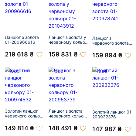
Ланцюг з золота
Ланцюг з золота у
Ланцюг з
01-200966616
червоному кольорі
червоного золота
01-201043912
01-200978741
219 618 ₴
159 831 ₴
159 894 ₴
Золотий ланцюг
Ланцюг з золота
Золотий ланцюг 01-
червоного кольору
червоного кольору
200932376
01-200974532
01-200953739
149 814 ₴
148 491 ₴
147 987 ₴