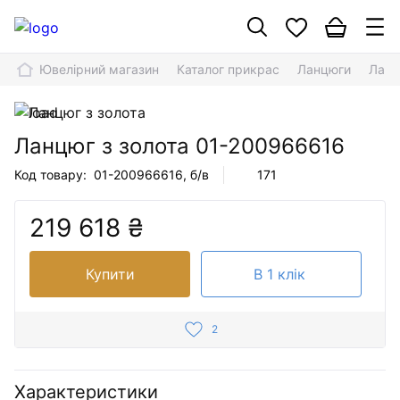
Ювелірний магазин
Каталог прикрас
Ланцюги
Ланц
Ланцюг з золота
01-200966616
Код товару:
01-200966616
, б/в
171
219 618 ₴
Купити
В 1 клік
2
Характеристики