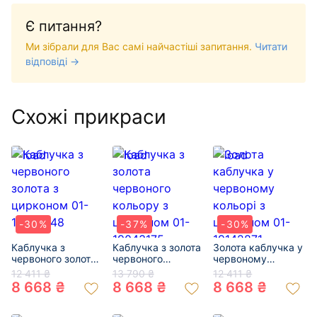
Є питання?
Ми зібрали для Вас самі найчастіші запитання.
Читати
відповіді →
Схожі прикраси
-30%
-37%
-30%
Каблучка з
Каблучка з золота
Золота каблучка у
червоного золота
червоного
червоному
з цирконом 01-
кольору з
кольорі з
12 411 ₴
13 790 ₴
12 411 ₴
18977548
цирконом 01-
цирконом 01-
8 668 ₴
8 668 ₴
8 668 ₴
19043175
19142871