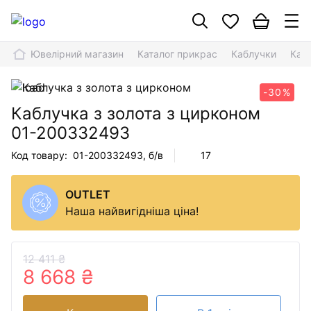
Ювелірний магазин
Каталог прикрас
Каблучки
Каб
-30%
Каблучка з золота з цирконом
01-200332493
Код товару:
01-200332493
, б/в
17
OUTLET
Наша найвигідніша ціна!
12 411 ₴
8 668 ₴