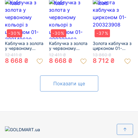
-30%
-30%
-37%
Каблучка з золота
Каблучка з золота
Золота каблучка з
у червоному
у червоному
цирконом 01-
кольорі з
кольорі з
200323908
12 411 ₴
12 411 ₴
13 860 ₴
цирконом 01-
цирконом 01-
8 668 ₴
8 668 ₴
8 712 ₴
200149620
200200062
Показати ще
↑