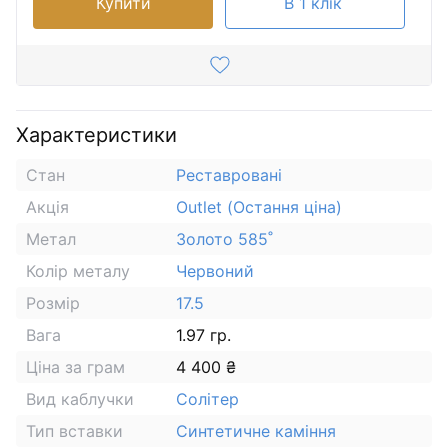
Купити
В 1 клік
Характеристики
Стан
Реставровані
Акція
Outlet (Остання ціна)
Метал
Золото 585˚
Колір металу
Червоний
Розмір
17.5
Вага
1.97 гр.
Ціна за грам
4 400 ₴
Вид каблучки
Солітер
Тип вставки
Синтетичне каміння