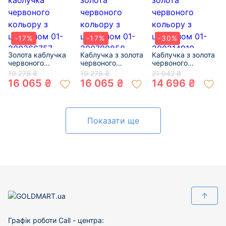
-17%
-17%
-30%
Золота каблучка
Каблучка з золота
Каблучка з золота
червоного
червоного
червоного
кольору з
кольору з
кольору з
19 278 ₴
19 278 ₴
21 042 ₴
цирконом 01-
цирконом 01-
цирконом 01-
16 065 ₴
16 065 ₴
14 696 ₴
200366757
200799858
200214910
Показати ще
↑
Графік роботи Call - центра: