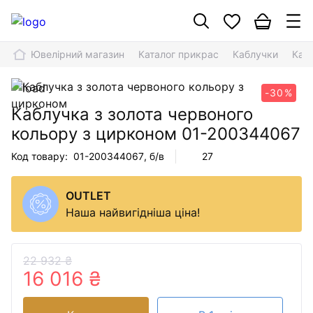
Ювелірний магазин
Каталог прикрас
Каблучки
Каб
-30%
Каблучка з золота червоного
кольору з цирконом
01-200344067
Код товару:
01-200344067
, б/в
27
OUTLET
Наша найвигідніша ціна!
22 932 ₴
16 016 ₴