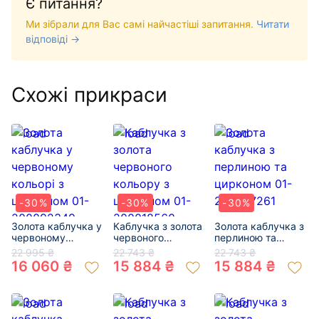
Є питання?
Ми зібрали для Вас самі найчастіші запитання.
Читати
відповіді →
Схожі прикраси
-30%
-30%
-30%
Золота каблучка у
Каблучка з золота
Золота каблучка з
червоному
червоного
перлиною та
кольорі з
кольору з
цирконом 01-
22 995 ₴
22 743 ₴
22 743 ₴
цирконом 01-
цирконом 01-
200327261
16 060 ₴
15 884 ₴
15 884 ₴
200092349
200018560