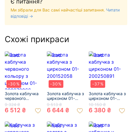
Є питання?
Ми зібрали для Вас самі найчастіші запитання.
Читати
відповіді →
Схожі прикраси
-30%
-30%
-37%
Золота каблучка
Золота каблучка з
Золота каблучка з
червоного
цирконом 01-
цирконом 01-
кольору з
200152058
200250891
9 324 ₴
9 513 ₴
10 150 ₴
цирконом 01-
6 512 ₴
6 644 ₴
6 380 ₴
200270066