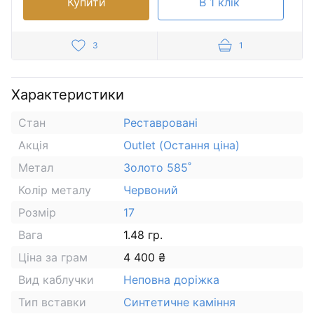
Купити
В 1 клік
3
1
Характеристики
Стан
Реставровані
Акція
Outlet (Остання ціна)
Метал
Золото 585˚
Колір металу
Червоний
Розмір
17
Вага
1.48 гр.
Ціна за грам
4 400 ₴
Вид каблучки
Неповна доріжка
Тип вставки
Синтетичне каміння