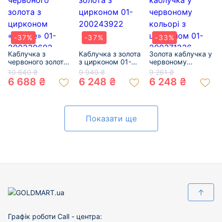
-37%
-37%
-33%
Каблучка з
Каблучка з золота
Золота каблучка у
червоного золота
з цирконом 01-
червоному
з цирконом
200243922
кольорі з
10 640 ₴
9 940 ₴
9 261 ₴
«Серце» 01-
цирконом 01-
6 688 ₴
6 248 ₴
6 248 ₴
200230602
200371236
Показати ще
↑
Графік роботи Call - центра: