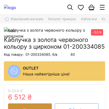
Ювелірний магазин
Каталог прикрас
Каблучки
Каб
-30%
Каблучка з золота червоного
кольору з цирконом
01-200334085
Код товару:
01-200334085
, б/в
60
OUTLET
Наша найвигідніша ціна!
9 324 ₴
6 512 ₴