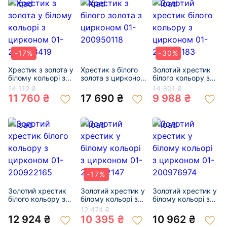
-17%
-30%
Хрестик з золота у
Хрестик з білого
Золотий хрестик
білому кольорі з
золота з цирконом
білого кольору з
цирконом 01-
01-200950118
цирконом 01-
14 112 ₴
14 301 ₴
200788419
200135183
11 760 ₴
17 690 ₴
9 988 ₴
-17%
Золотий хрестик
Золотий хрестик у
Золотий хрестик у
білого кольору з
білому кольорі з
білому кольорі з
цирконом 01-
цирконом 01-
цирконом 01-
12 474 ₴
200922165
200632147
200976974
12 924 ₴
10 395 ₴
10 962 ₴