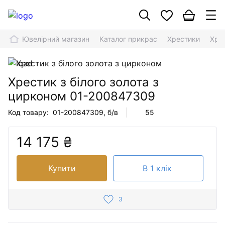
Ювелірний магазин
Каталог прикрас
Хрестики
Хрес
Хрестик з білого золота з
цирконом
01-200847309
Код товару:
01-200847309
, б/в
55
14 175 ₴
Купити
В 1 клік
3