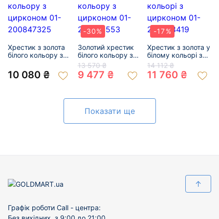
-30%
-17%
Хрестик з золота
Золотий хрестик
Хрестик з золота у
білого кольору з
білого кольору з
білому кольорі з
цирконом 01-
цирконом 01-
цирконом 01-
13 570 ₴
14 112 ₴
200847325
200155553
200788419
10 080 ₴
9 477 ₴
11 760 ₴
Показати ще
↑
Графік роботи Call - центра:
Без вихідних, з 9:00 до 21:00