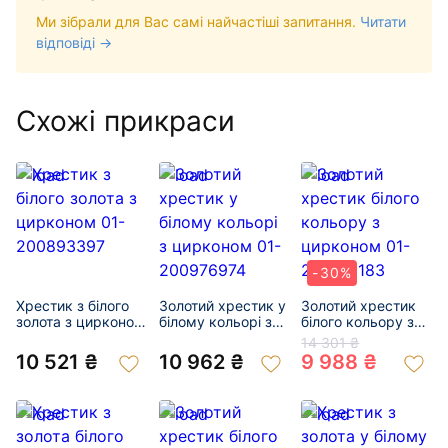
Ми зібрали для Вас самі найчастіші запитання.
Читати
відповіді →
Схожі прикраси
-30%
Хрестик з білого
Золотий хрестик у
Золотий хрестик
золота з цирконом
білому кольорі з
білого кольору з
01-200893397
цирконом 01-
цирконом 01-
14 301 ₴
200976974
200135183
10 521 ₴
10 962 ₴
9 988 ₴