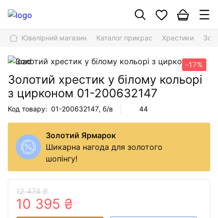
Ювелірний магазин
Каталог прикрас
Хрестики
Золо
-17%
Золотий хрестик у білому кольорі
з цирконом
01-200632147
Код товару:
01-200632147
, б/в
44
Золотий Ярмарок
Шикарна нагода для золотого
шопінгу!
12 474 ₴
10 395 ₴