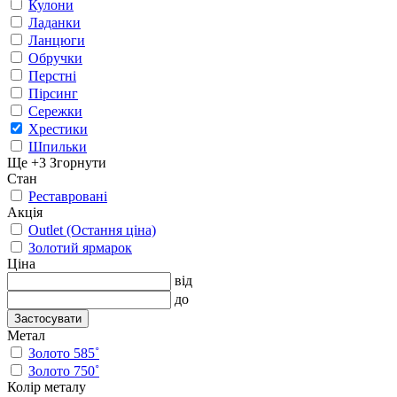
Кулони
Ладанки
Ланцюги
Обручки
Перстні
Пірсинг
Сережки
Хрестики
Шпильки
Ще +3
Згорнути
Стан
Реставровані
Акція
Outlet (Остання ціна)
Золотий ярмарок
Ціна
від
до
Застосувати
Метал
Золото 585˚
Золото 750˚
Колір металу