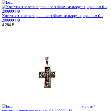
Хрестик з золота червоного з білим кольору з цирконом 01-
200900448
4 284 ₴
Золотий
хрестик червоного кольору 01-200900416