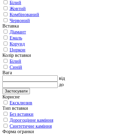
Білий
Жовтий
Комбінований
Червоний
Вставка
Діамант
Емаль
Корунд
Циркон
Колір вставки
Білий
Синій
Вага
від
до
Застосувати
Корисне
Ексклюзив
Тип вставки
Без вставки
Дорогоцінне каміння
Синтетичне каміння
Форма огранки