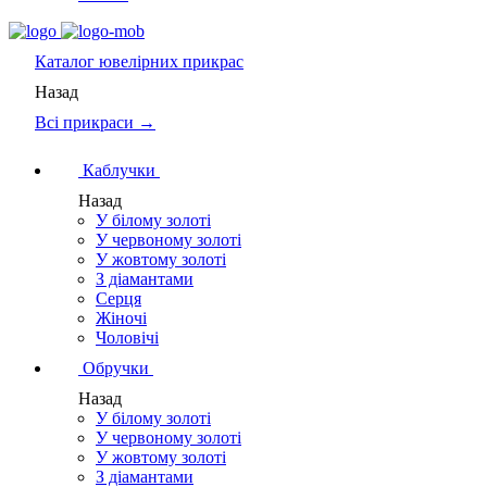
Каталог
ювелірних прикрас
Назад
Всі прикраси →
Каблучки
Назад
У білому золоті
У червоному золоті
У жовтому золоті
З діамантами
Серця
Жіночі
Чоловічі
Обручки
Назад
У білому золоті
У червоному золоті
У жовтому золоті
З діамантами