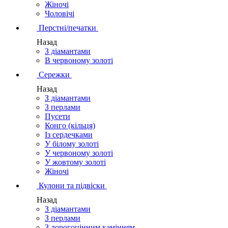
Жіночі
Чоловічі
Перстні/печатки
Назад
З діамантами
В червоному золоті
Сережки
Назад
З діамантами
З перлами
Пусети
Конго (кільця)
Із сердечками
У білому золоті
У червоному золоті
У жовтому золоті
Жіночі
Кулони та підвіски
Назад
З діамантами
З перлами
З дорогоцінним камінням