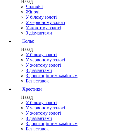
Назад
Чоловічі
Жіночі
У білому золоті
У червоному золоті
У жовтому золоті
З діамантами
Кольє
Назад
У білому золоті
У червоному золоті
У жовтому золоті
З діамантами
З дорогоцінним камінням
Без вставок
Хрестики
Назад
У білому золоті
У червоному золоті
У жовтому золоті
З діамантами
З дорогоцінним камінням
Без вставок