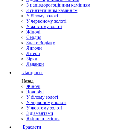
З напівдорогоцінним камінням
З синтетичним камінням
У білому золоті
У червоному золоті
У жовтому золоті
Жіночі
Сердця
Знаки Зодіаку
Янголи
Літери
Зірки
Ладанки
Ланцюги
Назад
Жіночі
Чоловічі
У білому золоті
У червоному золоті
У жовтому золоті
З діамантами
Якірне плетіння
Браслети