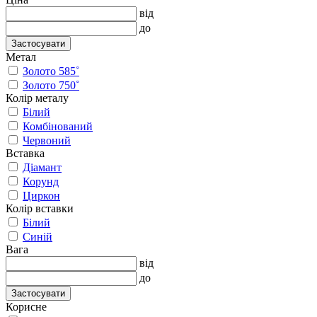
від
до
Застосувати
Метал
Золото 585˚
Золото 750˚
Колір металу
Білий
Комбінований
Червоний
Вставка
Діамант
Корунд
Циркон
Колір вставки
Білий
Синій
Вага
від
до
Застосувати
Корисне