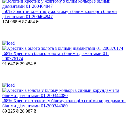
-50%
Золотий хрестик у жовтому з білим кольорі з білими
діамантами 01-200464847
174 968 ₴
87 484 ₴
-68%
Хрестик з білого золота з білими діамантами 01-
200376174
91 647 ₴
29 454 ₴
-68%
Хрестик з золота у білому кольорі з синіми корундами та
білими діамантами 01-200344080
89 225 ₴
28 987 ₴