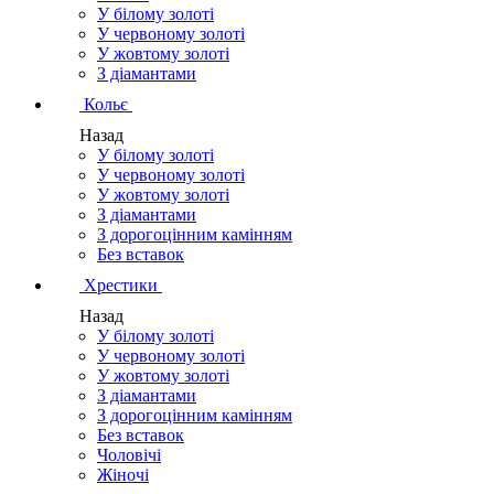
У білому золоті
У червоному золоті
У жовтому золоті
З діамантами
Кольє
Назад
У білому золоті
У червоному золоті
У жовтому золоті
З діамантами
З дорогоцінним камінням
Без вставок
Хрестики
Назад
У білому золоті
У червоному золоті
У жовтому золоті
З діамантами
З дорогоцінним камінням
Без вставок
Чоловічі
Жіночі