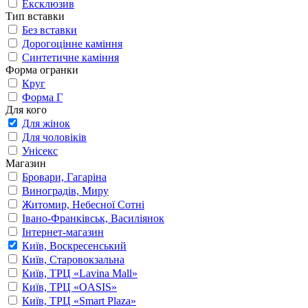
Ексклюзив
Тип вставки
Без вставки
Дорогоцінне каміння
Синтетичне каміння
Форма огранки
Круг
Форма Г
Для кого
Для жінок
Для чоловіків
Унісекс
Магазин
Бровари, Гагаріна
Виноградів, Миру
Житомир, Небесної Сотні
Івано-Франківськ, Василіянок
Інтернет-магазин
Київ, Воскресенський
Київ, Старовокзальна
Київ, ТРЦ «Lavina Mall»
Київ, ТРЦ «OASIS»
Київ, ТРЦ «Smart Plaza»