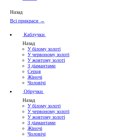
Назад
Всі прикраси →
Каблучки
Назад
У білому золоті
У червоному золоті
У жовтому золоті
З діамантами
Серця
Жіночі
Чоловічі
Обручки
Назад
У білому золоті
У червоному золоті
У жовтому золоті
З діамантами
Жіночі
Чоловічі