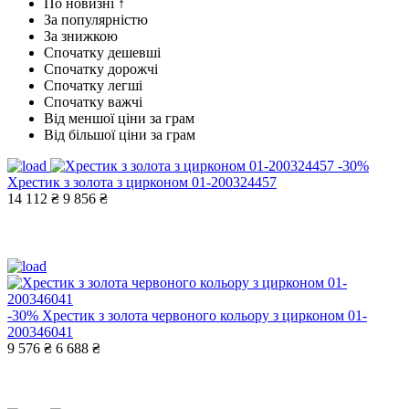
По новизні ↑
За популярністю
За знижкою
Спочатку дешевші
Спочатку дорожчі
Спочатку легші
Спочатку важчі
Від меншої ціни за грам
Від більшої ціни за грам
-30%
Хрестик з золота з цирконом 01-200324457
14 112 ₴
9 856 ₴
-30%
Хрестик з золота червоного кольору з цирконом 01-
200346041
9 576 ₴
6 688 ₴