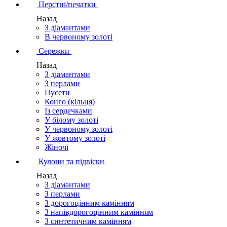
Перстні/печатки
Назад
З діамантами
В червоному золоті
Сережки
Назад
З діамантами
З перлами
Пусети
Конго (кільця)
Із сердечками
У білому золоті
У червоному золоті
У жовтому золоті
Жіночі
Кулони та підвіски
Назад
З діамантами
З перлами
З дорогоцінним камінням
З напівдорогоцінним камінням
З синтетичним камінням