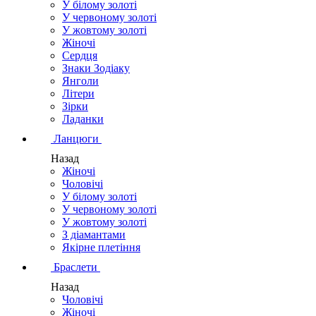
У білому золоті
У червоному золоті
У жовтому золоті
Жіночі
Сердця
Знаки Зодіаку
Янголи
Літери
Зірки
Ладанки
Ланцюги
Назад
Жіночі
Чоловічі
У білому золоті
У червоному золоті
У жовтому золоті
З діамантами
Якірне плетіння
Браслети
Назад
Чоловічі
Жіночі