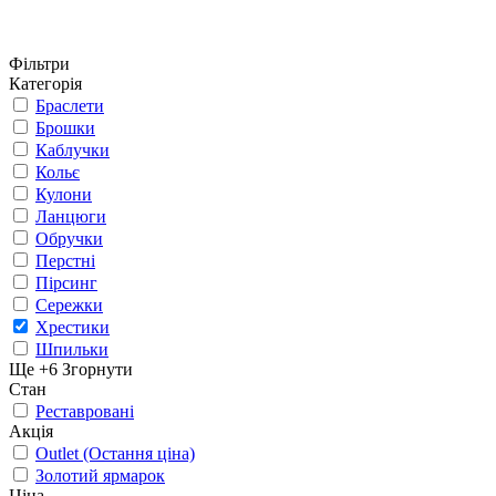
Фільтри
Категорія
Браслети
Брошки
Каблучки
Кольє
Кулони
Ланцюги
Обручки
Перстні
Пірсинг
Сережки
Хрестики
Шпильки
Ще +6
Згорнути
Стан
Реставровані
Акція
Outlet (Остання ціна)
Золотий ярмарок
Ціна