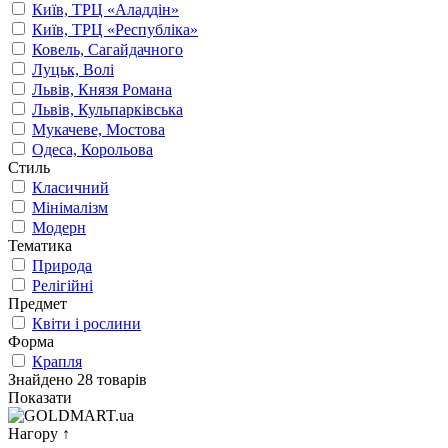
Київ, ТРЦ «Аладдін»
Київ, ТРЦ «Республіка»
Ковель, Сагайдачного
Луцьк, Волі
Львів, Князя Романа
Львів, Кульпарківська
Мукачеве, Мостова
Одеса, Корольова
Стиль
Класичний
Мінімалізм
Модерн
Тематика
Природа
Релігійні
Предмет
Квіти і рослини
Форма
Крапля
Знайдено 28 товарів
Показати
Нагору
↑