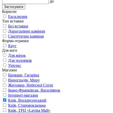
до
Застосувати
Корисне
Ексклюзив
Тип вставки
Без вставки
Дорогоцінне каміння
Синтетичне каміння
Форма огранки
Круг
Для кого
Для жінок
Для чоловіків
Унісекс
Магазин
Бровари, Гагаріна
Виноградів, Миру
Житомир, Небесної Сотні
Івано-Франківськ, Василіянок
Інтернет-магазин
Київ, Воскресенський
Київ, Старовокзальна
Київ, ТРЦ «Lavina Mall»