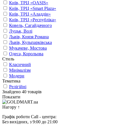
Київ, ТРЦ «OASIS»
Київ, ТРЦ «Smart Plaza»
Київ, ТРЦ «Аладдін»
Київ, ТРЦ «Республіка»
Ковель, Сагайдачного
Луцьк, Волі
Львів, Князя Романа
Львів, Кульпарківська
Мукачеве, Мостова
Одеса, Корольова
Стиль
Класичний
Мінімалізм
Модерн
Тематика
Релігійні
Знайдено 40 товарів
Показати
Нагору
↑
Графік роботи Call - центра:
Без вихідних, з 9:00 до 21:00