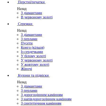
Перстні/печатки
Назад
З діамантами
В червоному золоті
Сережки
Назад
З діамантами
З перлами
Пусети
Конго (кільця)
Із сердечками
У білому золоті
У червоному золоті
У жовтому золоті
Жіночі
Кулони та підвіски
Назад
З діамантами
З перлами
З дорогоцінним камінням
З напівдорогоцінним камінням
З синтетичним камінням