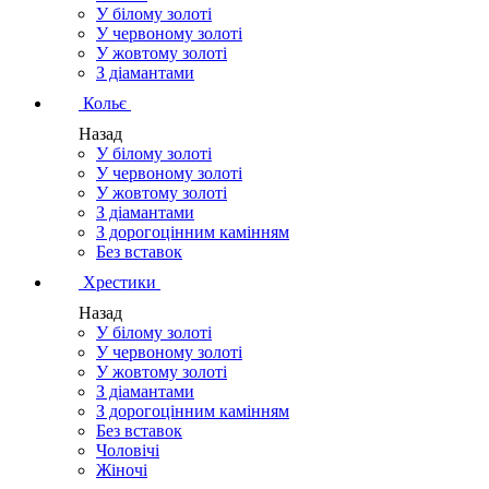
У білому золоті
У червоному золоті
У жовтому золоті
З діамантами
Кольє
Назад
У білому золоті
У червоному золоті
У жовтому золоті
З діамантами
З дорогоцінним камінням
Без вставок
Хрестики
Назад
У білому золоті
У червоному золоті
У жовтому золоті
З діамантами
З дорогоцінним камінням
Без вставок
Чоловічі
Жіночі