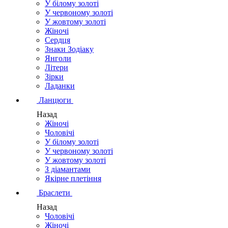
У білому золоті
У червоному золоті
У жовтому золоті
Жіночі
Сердця
Знаки Зодіаку
Янголи
Літери
Зірки
Ладанки
Ланцюги
Назад
Жіночі
Чоловічі
У білому золоті
У червоному золоті
У жовтому золоті
З діамантами
Якірне плетіння
Браслети
Назад
Чоловічі
Жіночі