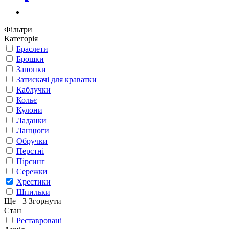
Фільтри
Категорія
Браслети
Брошки
Запонки
Затискачі для краватки
Каблучки
Кольє
Кулони
Ладанки
Ланцюги
Обручки
Перстні
Пірсинг
Сережки
Хрестики
Шпильки
Ще +3
Згорнути
Стан
Реставровані