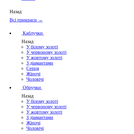
Назад
Всі прикраси →
Каблучки
Назад
У білому золоті
У червоному золоті
У жовтому золоті
З діамантами
Серця
Жіночі
Чоловічі
Обручки
Назад
У білому золоті
У червоному золоті
У жовтому золоті
З діамантами
Жіночі
Чоловічі