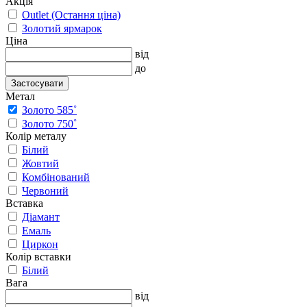
Акція
Outlet (Остання ціна)
Золотий ярмарок
Ціна
від
до
Застосувати
Метал
Золото 585˚
Золото 750˚
Колір металу
Білий
Жовтий
Комбінований
Червоний
Вставка
Діамант
Емаль
Циркон
Колір вставки
Білий
Вага
від