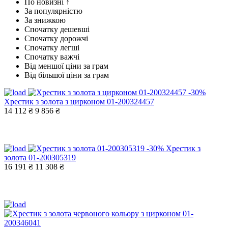
По новизні ↑
За популярністю
За знижкою
Спочатку дешевші
Спочатку дорожчі
Спочатку легші
Спочатку важчі
Від меншої ціни за грам
Від більшої ціни за грам
-30%
Хрестик з золота з цирконом 01-200324457
14 112 ₴
9 856 ₴
-30%
Хрестик з
золота 01-200305319
16 191 ₴
11 308 ₴