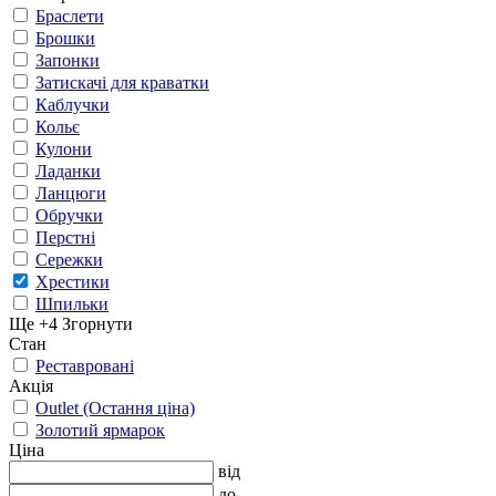
Браслети
Брошки
Запонки
Затискачі для краватки
Каблучки
Кольє
Кулони
Ладанки
Ланцюги
Обручки
Перстні
Сережки
Хрестики
Шпильки
Ще +4
Згорнути
Стан
Реставровані
Акція
Outlet (Остання ціна)
Золотий ярмарок
Ціна
від
до