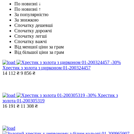
По новизні ↓
По новизні ↑
За популярністю
За знижкою
Спочатку дешевші
Спочатку дорожчі
Спочатку легші
Спочатку важчі
Від меншої ціни за грам
Від більшої ціни за грам
-30%
Хрестик з золота з цирконом 01-200324457
14 112 ₴
9 856 ₴
-30%
Хрестик з
золота 01-200305319
16 191 ₴
11 308 ₴