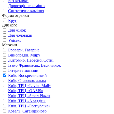
Без вставки
Дорогоцінне каміння
Синтетичне каміння
Форма огранки
Круг
Для кого
Для жінок
Для чоловіків
Унісекс
Магазин
Бровари, Гагаріна
Виноградів, Миру
Житомир, Небесної Сотні
Івано-Франківськ, Василіянок
Інтернет-магазин
Київ, Воскресенський
Київ, Старовокзальна
Київ, ТРЦ «Lavina Mall»
Київ, ТРЦ «OASIS»
Київ, ТРЦ «Smart Plaza»
Київ, ТРЦ «Аладдін»
Київ, ТРЦ «Республіка»
Ковель, Сагайдачного