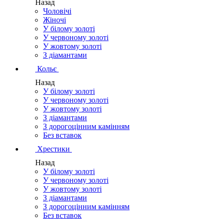
Назад
Чоловічі
Жіночі
У білому золоті
У червоному золоті
У жовтому золоті
З діамантами
Кольє
Назад
У білому золоті
У червоному золоті
У жовтому золоті
З діамантами
З дорогоцінним камінням
Без вставок
Хрестики
Назад
У білому золоті
У червоному золоті
У жовтому золоті
З діамантами
З дорогоцінним камінням
Без вставок