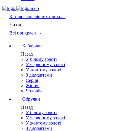
Каталог
ювелірних прикрас
Назад
Всі прикраси →
Каблучки
Назад
У білому золоті
У червоному золоті
У жовтому золоті
З діамантами
Серця
Жіночі
Чоловічі
Обручки
Назад
У білому золоті
У червоному золоті
У жовтому золоті
З діамантами