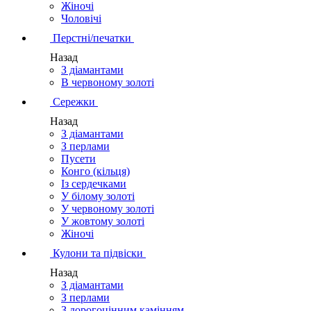
Жіночі
Чоловічі
Перстні/печатки
Назад
З діамантами
В червоному золоті
Сережки
Назад
З діамантами
З перлами
Пусети
Конго (кільця)
Із сердечками
У білому золоті
У червоному золоті
У жовтому золоті
Жіночі
Кулони та підвіски
Назад
З діамантами
З перлами
З дорогоцінним камінням