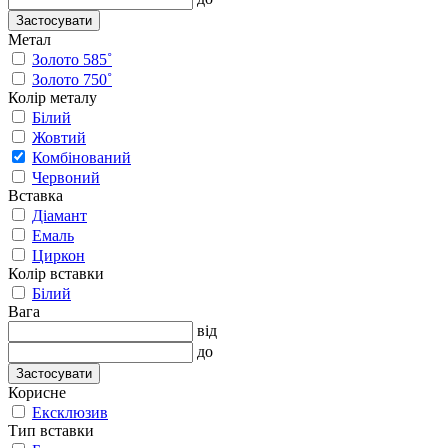
Застосувати
Метал
Золото 585˚
Золото 750˚
Колір металу
Білий
Жовтий
Комбінований
Червоний
Вставка
Діамант
Емаль
Циркон
Колір вставки
Білий
Вага
від
до
Застосувати
Корисне
Ексклюзив
Тип вставки