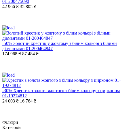
01-200475690
42 966 ₴
35 805 ₴
-50%
Золотий хрестик у жовтому з білим кольорі з білими
діамантами 01-200464847
174 968 ₴
87 484 ₴
-30%
Хрестик з золота жовтого з білим кольору з цирконом
01-19274812
24 003 ₴
16 764 ₴
Фільтри
Категорія