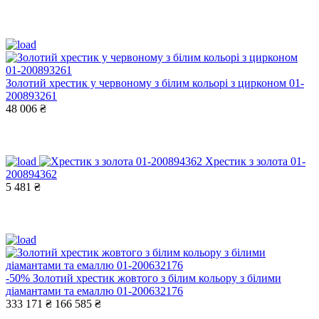
Золотий хрестик у червоному з білим кольорі з цирконом 01-
200893261
48 006 ₴
Хрестик з золота 01-
200894362
5 481 ₴
-50%
Золотий хрестик жовтого з білим кольору з білими
діамантами та емаллю 01-200632176
333 171 ₴
166 585 ₴