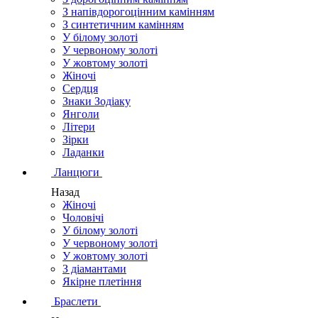
З напівдорогоцінним камінням
З синтетичним камінням
У білому золоті
У червоному золоті
У жовтому золоті
Жіночі
Сердця
Знаки Зодіаку
Янголи
Літери
Зірки
Ладанки
Ланцюги
Назад
Жіночі
Чоловічі
У білому золоті
У червоному золоті
У жовтому золоті
З діамантами
Якірне плетіння
Браслети