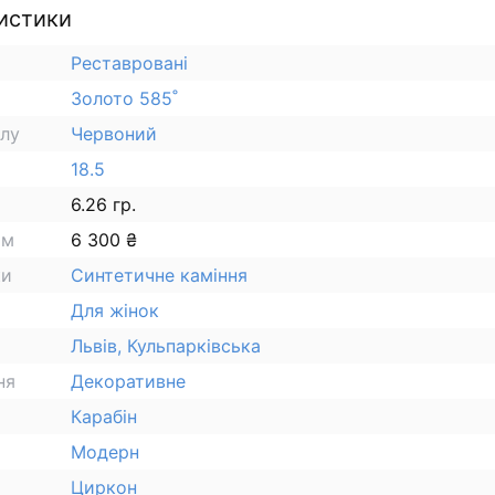
истики
Реставровані
Золото 585˚
алу
Червоний
18.5
6.26 гр.
ам
6 300 ₴
ки
Синтетичне каміння
Для жінок
Львів, Кульпарківська
ня
Декоративне
Карабін
Модерн
Циркон