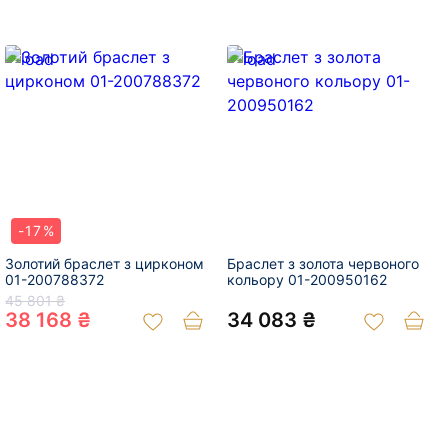
-17%
Золотий браслет з цирконом
Браслет з золота червоного
01-200788372
кольору 01-200950162
45 801 ₴
38 168 ₴
34 083 ₴