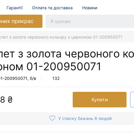
Гарантії
Оплата та доставка
Новини
рних прикрас
слет з золота червоного кольору з цирконом 01-200950071
ет з золота червоного к
оном
01-200950071
01-200950071
, б/в
132
8 ₴
Купити
У списку бажань 8 людей