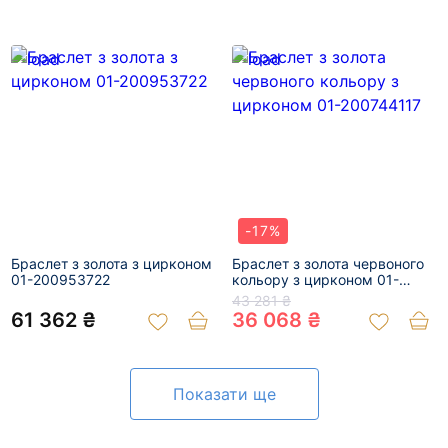
-17%
Браслет з золота з цирконом
Браслет з золота червоного
01-200953722
кольору з цирконом 01-
200744117
43 281 ₴
61 362 ₴
36 068 ₴
Показати ще