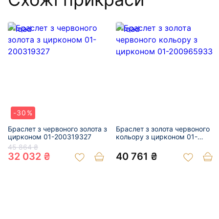
-30%
Браслет з червоного золота з
Браслет з золота червоного
цирконом 01-200319327
кольору з цирконом 01-
200965933
45 864 ₴
32 032 ₴
40 761 ₴