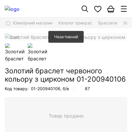
Ювелірний магазин
Каталог прикрас
Браслети
Зол
Неактивний
Золотий браслет червоного
кольору з цирконом
01-200940106
Код товару:
01-200940106
, б/в
87
Товар продано