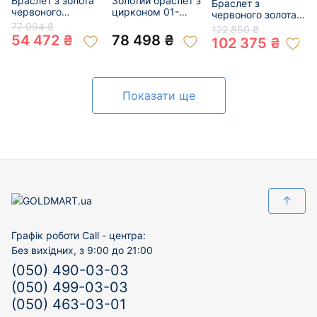
Браслет з золота
Золотий браслет з
Браслет з
червоного
цирконом 01-
червоного золота з
кольору з
200953712
перлиною та
77 994 ₴
122 850 ₴
перлиною та
цирконом 01-
54 472 ₴
78 498 ₴
102 375 ₴
цирконом 01-
200819855
200064858
Показати ще
↑
Графік роботи Call - центра:
Без вихідних, з 9:00 до 21:00
(050) 490-03-03
(050) 499-03-03
(050) 463-03-01