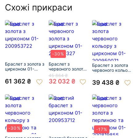
Схожі прикраси
-30%
Браслет з золота з
Браслет з
Браслет з золота
цирконом 01-
червоного золота
червоного кольору
200953722
з цирконом 01-
з цирконом 01-
45 864 ₴
200319327
200950071
61 362 ₴
32 032 ₴
39 438 ₴
-30%
-17%