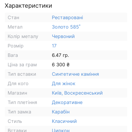
Характеристики
Стан
Реставровані
Метал
Золото 585˚
Колір металу
Червоний
Розмір
17
Вага
6.47 гр.
Ціна за грам
6 300 ₴
Тип вставки
Синтетичне каміння
Для кого
Для жінок
Магазин
Київ, Воскресенський
Тип плетіння
Декоративне
Тип замка
Карабін
Стиль
Класичний
Вставки
Циркон