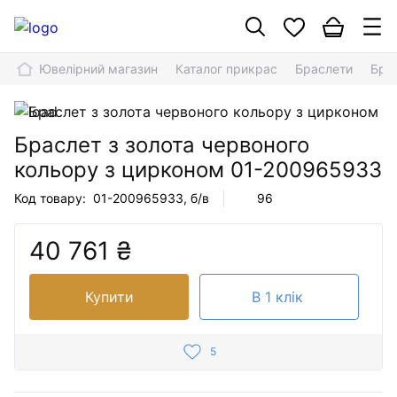
Ювелірний магазин
Каталог прикрас
Браслети
Бра
Браслет з золота червоного
кольору з цирконом
01-200965933
Код товару:
01-200965933
, б/в
96
40 761 ₴
Купити
В 1 клік
5