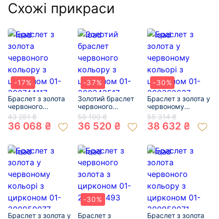
Схожі прикраси
-17%
-37%
-30%
Браслет з золота
Золотий браслет
Браслет з золота у
червоного
червоного
червоному
кольору з
кольору з
кольорі з
43 281 ₴
58 100 ₴
55 314 ₴
цирконом 01-
цирконом 01-
цирконом 01-
36 068 ₴
36 520 ₴
38 632 ₴
200744117
200343517
200362637
-30%
Браслет з золота у
Браслет з
Браслет з золота