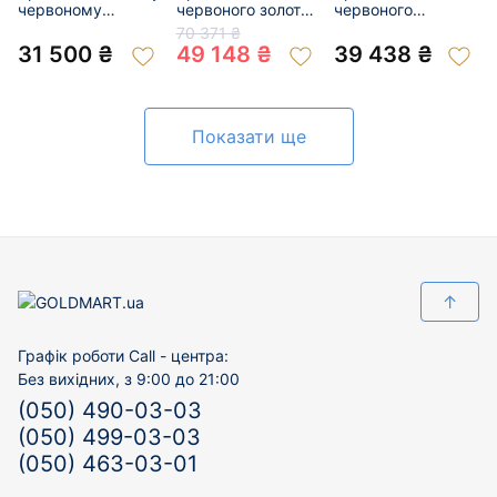
червоному
червоного золота
червоного
кольорі з
з цирконом 01-
кольору з
70 371 ₴
цирконом 01-
200149493
цирконом 01-
31 500 ₴
49 148 ₴
39 438 ₴
200950077
200950071
Показати ще
↑
Графік роботи Call - центра:
Без вихідних, з 9:00 до 21:00
(050) 490-03-03
(050) 499-03-03
(050) 463-03-01