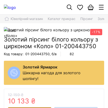
Ювелірний магазин
Каталог прикрас
Пірсинг
Золот
-17%
Золотий пірсинг білого кольору з
цирконом «Коло»
01-200443750
Код товару:
01-200443750
, б/в
82
Золотий Ярмарок
Шикарна нагода для золотого
шопінгу!
12 159 ₴
10 133 ₴