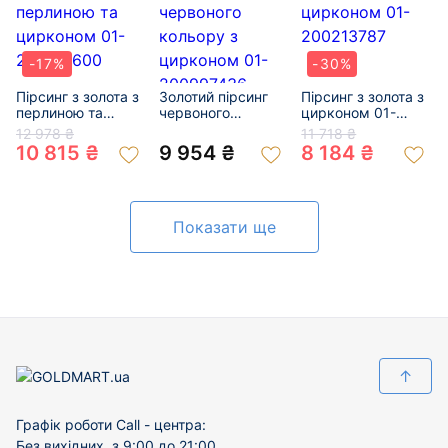
-17%
-30%
Пірсинг з золота з
Золотий пірсинг
Пірсинг з золота з
перлиною та
червоного
цирконом 01-
цирконом 01-
кольору з
200213787
12 978 ₴
11 718 ₴
200817600
цирконом 01-
10 815 ₴
9 954 ₴
8 184 ₴
200997436
Показати ще
↑
Графік роботи Call - центра:
Без вихідних, з 9:00 до 21:00