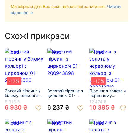
Ми зібрали для Вас самі найчастіші запитання.
Читати
відповіді →
Схожі прикраси
-17%
-17%
Золотий пірсинг у
Золотий пірсинг з
Пірсинг з золота у
білому кольорі з
цирконом 01-
червоному
цирконом 01-
200943898
кольорі з
8 316 ₴
12 474 ₴
200452520
цирконом 01-
6 930 ₴
6 237 ₴
10 395 ₴
200619712