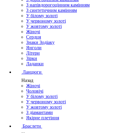
З напівдорогоцінним камінням
З синтетичним камінням
У білому золоті
У червоному золоті
У жовтому золоті
Жіночі
Сердця
Знаки Зодіаку
Янголи
Літери
Зірки
Ладанки
Ланцюги
Назад
Жіночі
Чоловічі
У білому золоті
У червоному золоті
У жовтому золоті
З діамантами
Якірне плетіння
Браслети