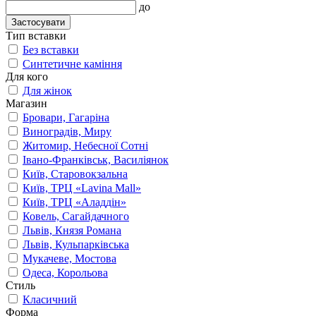
до
Застосувати
Тип вставки
Без вставки
Синтетичне каміння
Для кого
Для жінок
Магазин
Бровари, Гагаріна
Виноградів, Миру
Житомир, Небесної Сотні
Івано-Франківськ, Василіянок
Київ, Старовокзальна
Київ, ТРЦ «Lavina Mall»
Київ, ТРЦ «Аладдін»
Ковель, Сагайдачного
Львів, Князя Романа
Львів, Кульпарківська
Мукачеве, Мостова
Одеса, Корольова
Стиль
Класичний
Форма