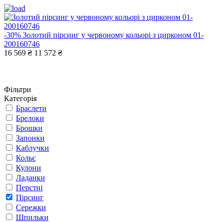
-30%
Золотий пірсинг у червоному кольорі з цирконом 01-
200160746
16 569 ₴
11 572 ₴
Фільтри
Категорія
Браслети
Брелоки
Брошки
Запонки
Каблучки
Кольє
Кулони
Ладанки
Перстні
Пірсинг
Сережки
Шпильки