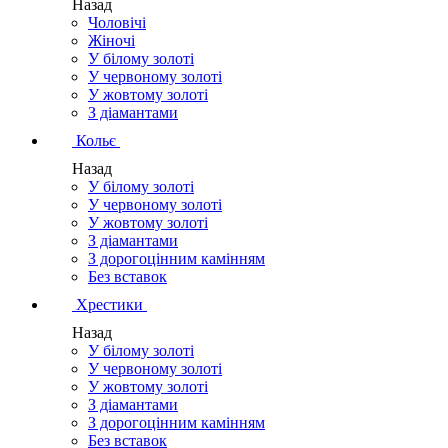
Назад
Чоловічі
Жіночі
У білому золоті
У червоному золоті
У жовтому золоті
З діамантами
Кольє
Назад
У білому золоті
У червоному золоті
У жовтому золоті
З діамантами
З дорогоцінним камінням
Без вставок
Хрестики
Назад
У білому золоті
У червоному золоті
У жовтому золоті
З діамантами
З дорогоцінним камінням
Без вставок