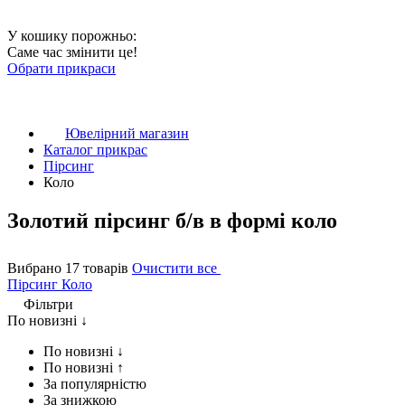
У кошику порожньо:
Саме час змінити це!
Обрати прикраси
Ювелірний магазин
Каталог прикрас
Пірсинг
Коло
Золотий пірсинг б/в в формі коло
Вибрано 17 товарів
Очистити все
Пірсинг
Коло
Фільтри
По новизні ↓
По новизні ↓
По новизні ↑
За популярністю
За знижкою