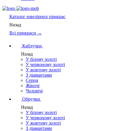
Каталог
ювелірних прикрас
Назад
Всі прикраси →
Каблучки
Назад
У білому золоті
У червоному золоті
У жовтому золоті
З діамантами
Серця
Жіночі
Чоловічі
Обручки
Назад
У білому золоті
У червоному золоті
У жовтому золоті
З діамантами