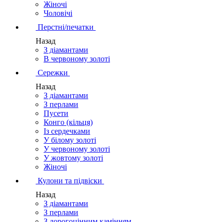
Жіночі
Чоловічі
Перстні/печатки
Назад
З діамантами
В червоному золоті
Сережки
Назад
З діамантами
З перлами
Пусети
Конго (кільця)
Із сердечками
У білому золоті
У червоному золоті
У жовтому золоті
Жіночі
Кулони та підвіски
Назад
З діамантами
З перлами
З дорогоцінним камінням