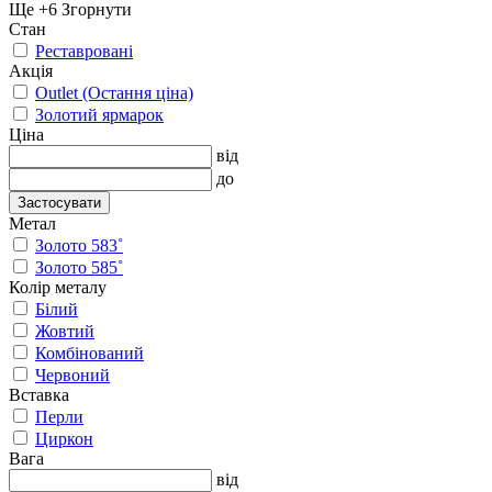
Ще +6
Згорнути
Стан
Реставровані
Акція
Outlet (Остання ціна)
Золотий ярмарок
Ціна
від
до
Застосувати
Метал
Золото 583˚
Золото 585˚
Колір металу
Білий
Жовтий
Комбінований
Червоний
Вставка
Перли
Циркон
Вага
від