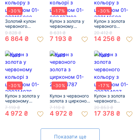
-30%
-17%
-30%
Золотий кулон
Кулон з золота у
Кулон з золота
червоного
червоному
червоного
кольору з
кольорі з
кольору з
9 828 ₴
8 631 ₴
20 412 ₴
цирконом 01-
цирконом 01-
цирконом 01-
6 864 ₴
7 193 ₴
14 256 ₴
200105069
200407192
200146590
-30%
-30%
-17%
Кулон з золота у
Кулон з червоного
Кулон з золота
червоному
золота з цирконом
червоного
кольорі з
01-200366787
кольору з
7 119 ₴
7 119 ₴
20 853 ₴
цирконом 01-
цирконом 01-
4 972 ₴
4 972 ₴
17 378 ₴
200214076
200794027
Показати ще