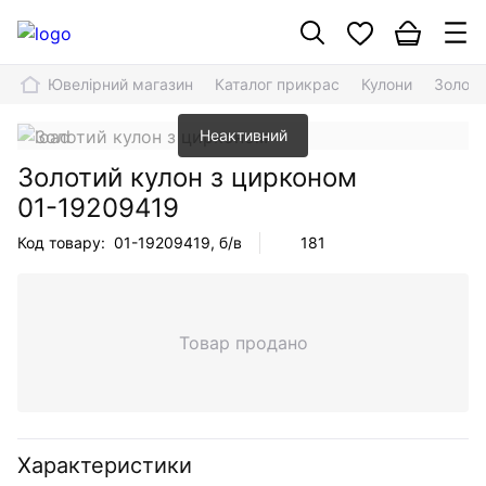
Ювелірний магазин
Каталог прикрас
Кулони
Золоти
Неактивний
Золотий кулон з цирконом
01-19209419
Код товару:
01-19209419
, б/в
181
Товар продано
Характеристики