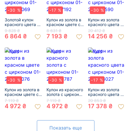
-30 %
-17 %
-30 %
Золотой кулон
Кулон из золота в
Кулон из золота
красного цвета с
красном цвете с
красного цвета с
цирконом 01-
цирконом 01-
цирконом 01-
9 828 ₴
8 631 ₴
20 412 ₴
200105069
200407192
200146590
6 864 ₴
7 193 ₴
14 256 ₴
-30 %
-30 %
-17 %
Кулон из золота в
Кулон из красного
Кулон из золота
красном цвете с
золота с цирконом
красного цвета с
цирконом 01-
01-200366787
цирконом 01-
7 119 ₴
7 119 ₴
20 853 ₴
200214076
200794027
4 972 ₴
4 972 ₴
17 378 ₴
Показать еще