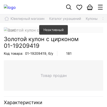
Ювелирный магазин
Каталог украшений
Кулоны
Зо
Неактивный
Золотой кулон с цирконом
01-19209419
Код товара:
01-19209419
, б/у
181
Товар продан
Характеристики