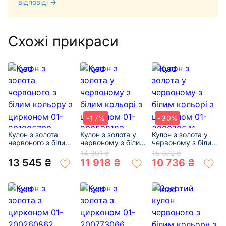
відповіді →
Схожі прикраси
-17%
-30%
Кулон з золота
Кулон з золота у
Кулон з золота у
червоного з білим
червоному з білим
червоному з білим
кольору з
кольорі з
кольорі з
14 301 ₴
15 372 ₴
цирконом 01-
цирконом 01-
цирконом 01-
13 545 ₴
11 918 ₴
10 736 ₴
201005700
200538183
200070541