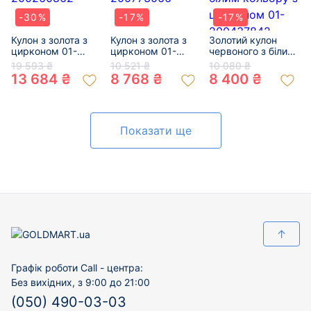
-30%
-17%
-17%
Кулон з золота з
Кулон з золота з
Золотий кулон
цирконом 01-
цирконом 01-
червоного з білим
200260862
200773066
кольору з
19 593 ₴
10 521 ₴
10 080 ₴
цирконом 01-
13 684 ₴
8 768 ₴
8 400 ₴
200437842
Показати ще
↑
Графік роботи Call - центра:
Без вихідних, з 9:00 до 21:00
(050) 490-03-03