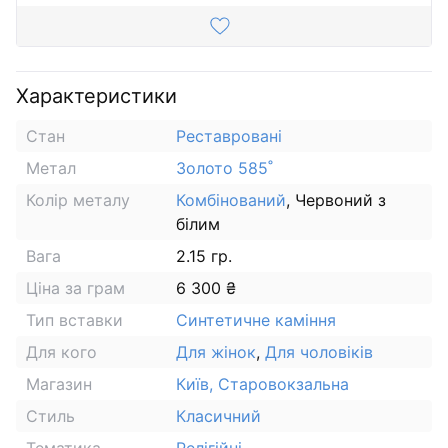
Характеристики
Стан
Реставровані
Метал
Золото 585˚
Колір металу
Комбінований
, Червоний з
білим
Вага
2.15 гр.
Ціна за грам
6 300 ₴
Тип вставки
Синтетичне каміння
Для кого
Для жінок
,
Для чоловіків
Магазин
Київ, Старовокзальна
Стиль
Класичний
Тематика
Релігійні