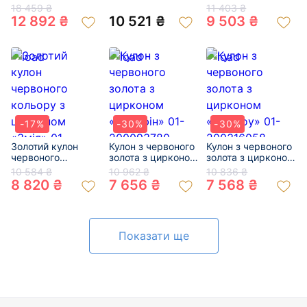
«Ящірка» 01-
«Слоненя» 01-
кольору з
18 459 ₴
11 403 ₴
200214120
200891647
цирконом «Краб»
12 892 ₴
10 521 ₴
9 503 ₴
01-200607907
-17%
-30%
-30%
Золотий кулон
Кулон з червоного
Кулон з червоного
червоного
золота з цирконом
золота з цирконом
кольору з
«Дельфін» 01-
«Playboy» 01-
10 584 ₴
10 962 ₴
10 836 ₴
цирконом «Змія»
200093780
200316058
8 820 ₴
7 656 ₴
7 568 ₴
01-200794016
Показати ще