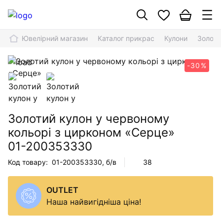
Ювелірний магазин
Каталог прикрас
Кулони
Золоти
-30%
Золотий кулон у червоному
кольорі з цирконом «Серце»
01-200353330
Код товару:
01-200353330
, б/в
38
OUTLET
Наша найвигідніша ціна!