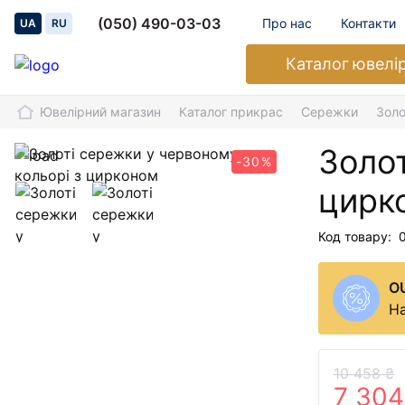
(050) 490-03-03
Про нас
Контакти
UA
RU
Каталог
ювелі
Ювелірний магазин
Каталог прикрас
Сережки
Золо
Золот
-30%
цирк
Код товару:
O
На
10 458 ₴
7 304