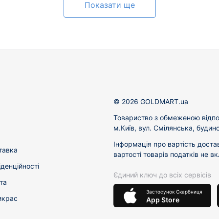
Показати ще
© 2026 GOLDMART.ua
Товариство з обмеженою відпо
м.Київ, вул. Смілянська, будин
Інформація про вартість доста
тавка
вартості товарів податків не в
іденційності
Єдиний ключ до всіх сервісів
та
Застосунок Скарбниця
икрас
App Store