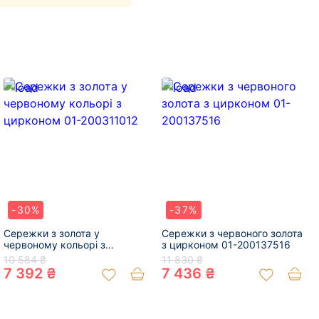
-30%
-37%
Сережки з золота у
Сережки з червоного золота
червоному кольорі з
з цирконом 01-200137516
цирконом 01-200311012
10 584 ₴
11 830 ₴
7 392 ₴
7 436 ₴