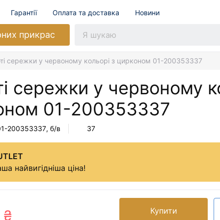
Гарантії
Оплата та доставка
Новини
рних прикрас
ті сережки у червоному кольорі з цирконом 01-200353337
і сережки у червоному к
оном
01-200353337
01-200353337
, б/в
37
UTLET
ша найвигідніша ціна!
Купити
 ₴