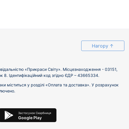
Нагору
↑
відальністю «Прикраси Світу». Місцезнаходження - 03151,
ок 8. Ідентифікаційний код згідно ЄДР – 43665334.
вки міститься у розділі «Оплата та доставка». У розрахунок
ключено.
Застосунок Скарбниця
Google Play