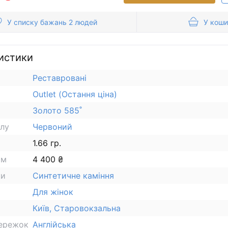
У списку бажань 2 людей
У коши
истики
Реставровані
Outlet (Остання ціна)
Золото 585˚
алу
Червоний
1.66 гр.
ам
4 400 ₴
ки
Синтетичне каміння
Для жінок
Київ, Старовокзальна
сережок
Англійська