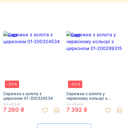
-30%
-30%
Сережки з золота з
Сережки з золота у
цирконом 01-200324534
червоному кольорі з
цирконом 01-200299315
10 395 ₴
10 584 ₴
7 260 ₴
7 392 ₴