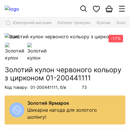
Ювелірний магазин
Каталог прикрас
Кулони
Золоти
-17%
Золотий кулон червоного кольору
з цирконом
01-200441111
Код товару:
01-200441111
, б/в
73
Золотий Ярмарок
Шикарна нагода для золотого
шопінгу!