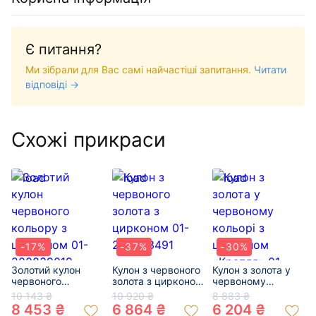
Є питання?
Ми зібрали для Вас самі найчастіші запитання.
Читати
відповіді →
Схожі прикраси
-17%
-37%
-30%
Золотий кулон
Кулон з червоного
Кулон з золота у
червоного
золота з цирконом
червоному
кольору з
01-200343491
кольорі з
10 143 ₴
10 920 ₴
8 883 ₴
цирконом 01-
цирконом
8 453 ₴
6 864 ₴
6 204 ₴
200839019
«Крапля» 01-