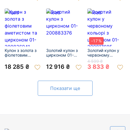
200332425
-17%
Кулон з золота з
Золотий кулон з
Золотий кулон у
фіолетовим
цирконом 01-
червоному
аметистом та
200883376
кольорі з
4 599 ₴
цирконом 01-
цирконом 01-
18 285 ₴
12 916 ₴
3 833 ₴
200836941
200817605
Показати ще