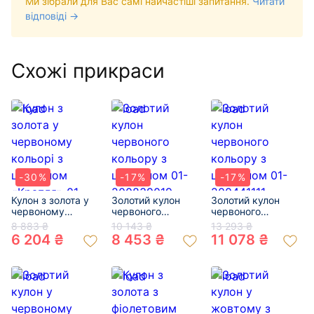
Ми зібрали для Вас самі найчастіші запитання.
Читати
відповіді →
Схожі прикраси
-30%
-17%
-17%
Кулон з золота у
Золотий кулон
Золотий кулон
червоному
червоного
червоного
кольорі з
кольору з
кольору з
8 883 ₴
10 143 ₴
13 293 ₴
цирконом
цирконом 01-
цирконом 01-
6 204 ₴
8 453 ₴
11 078 ₴
«Крапля» 01-
200839019
200441111
200332425