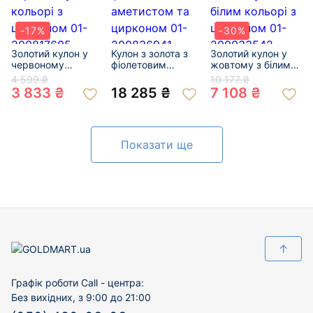
-17%
-30%
Золотий кулон у
Кулон з золота з
Золотий кулон у
червоному
фіолетовим
жовтому з білим
кольорі з
аметистом та
кольорі з
4 599 ₴
10 177 ₴
цирконом 01-
цирконом 01-
цирконом 01-
3 833 ₴
18 285 ₴
7 108 ₴
200817605
200836941
200033542
Показати ще
↑
Графік роботи Call - центра:
Без вихідних, з 9:00 до 21:00