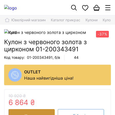
Ювелірний магазин
Каталог прикрас
Кулони
Кулон 
-37%
Кулон з червоного золота з
цирконом
01-200343491
Код товару:
01-200343491
, б/в
44
OUTLET
Наша найвигідніша ціна!
10 920 ₴
6 864 ₴