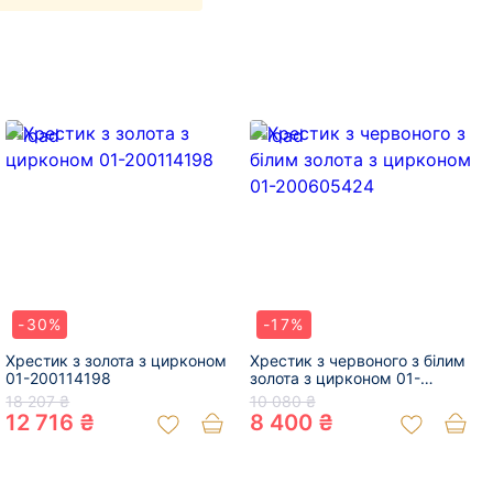
-30%
-17%
Хрестик з золота з цирконом
Хрестик з червоного з білим
01-200114198
золота з цирконом 01-
200605424
18 207 ₴
10 080 ₴
12 716 ₴
8 400 ₴