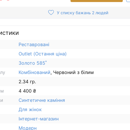
У списку бажань 2 людей
истики
Реставровані
Outlet (Остання ціна)
Золото 585˚
алу
Комбінований
, Червоний з білим
2.34 гр.
ам
4 400 ₴
ки
Синтетичне каміння
Для жінок
Інтернет-магазин
Модерн