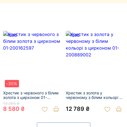
-30%
Хрестик з червоного з білим
Хрестик з золота у
золота з цирконом 01-
червоному з білим кольорі з
200162597
цирконом 01-200889002
12 285 ₴
8 580 ₴
12 789 ₴