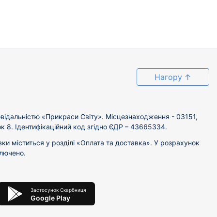
Нагору
↑
відальністю «Прикраси Світу». Місцезнаходження - 03151,
ок 8. Ідентифікаційний код згідно ЄДР – 43665334.
вки міститься у розділі «Оплата та доставка». У розрахунок
ключено.
Застосунок Скарбниця
Google Play