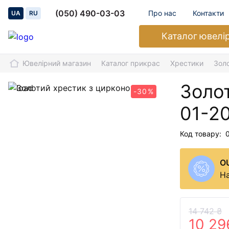
(050) 490-03-03
Про нас
Контакти
UA
RU
Каталог
ювелі
Ювелірний магазин
Каталог прикрас
Хрестики
Зол
Золо
-30%
01-2
Код товару:
O
На
14 742 ₴
10 29