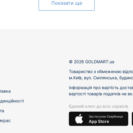
Показати ще
© 2026 GOLDMART.ua
Товариство з обмеженою відпо
м.Київ, вул. Смілянська, будин
Інформація про вартість доста
тавка
вартості товарів податків не в
іденційності
Єдиний ключ до всіх сервісів
та
Застосунок Скарбниця
икрас
App Store