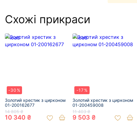
Схожі прикраси
-30%
-17%
Золотий хрестик з цирконом
Золотий хрестик з цирконом
01-200162677
01-200459008
14 805 ₴
11 403 ₴
10 340 ₴
9 503 ₴