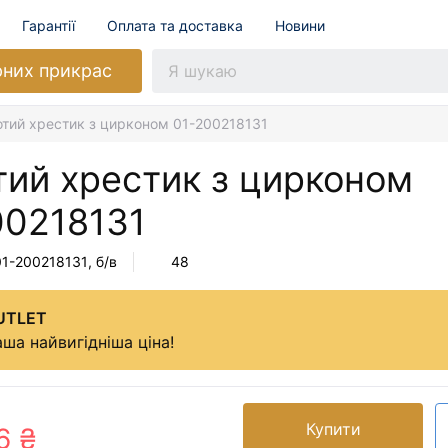
Гарантії
Оплата та доставка
Новини
рних прикрас
отий хрестик з цирконом 01-200218131
тий хрестик з цирконом
00218131
01-200218131
, б/в
48
UTLET
ша найвигідніша ціна!
Купити
6 ₴