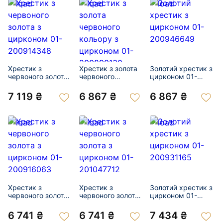
Хрестик з
Хрестик з золота
Золотий хрестик з
червоного золота
червоного
цирконом 01-
з цирконом 01-
кольору з
200946649
200914348
цирконом 01-
7 119 ₴
6 867 ₴
6 867 ₴
200890130
Хрестик з
Хрестик з
Золотий хрестик з
червоного золота
червоного золота
цирконом 01-
з цирконом 01-
з цирконом 01-
200931165
200916063
201047712
6 741 ₴
6 741 ₴
7 434 ₴