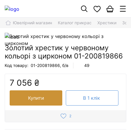
Ювелірний магазин
Каталог прикрас
Хрестики
Зол
Золотий хрестик у червоному
кольорі з цирконом
01-200819866
Код товару:
01-200819866
, б/в
49
7 056 ₴
Купити
В 1 клік
2