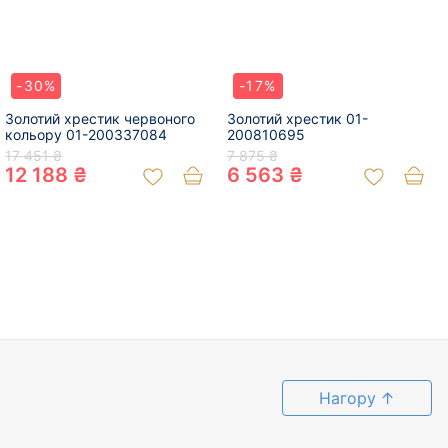
-30%
-17%
Золотий хрестик червоного
Золотий хрестик 01-
кольору 01-200337084
200810695
17 451 ₴
7 875 ₴
12 188 ₴
6 563 ₴
Нагору
↑