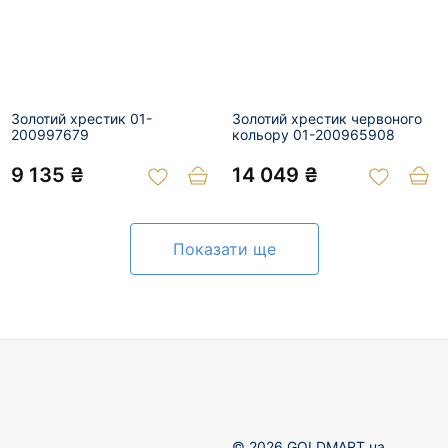
Золотий хрестик 01-
Золотий хрестик червоного
200997679
кольору 01-200965908
9 135 ₴
14 049 ₴
Показати ще
© 2026 GOLDMART.ua