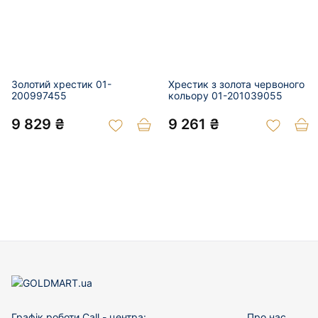
Золотий хрестик 01-
Хрестик з золота червоного
200997455
кольору 01-201039055
9 829 ₴
9 261 ₴
Графік роботи Call - центра:
Про нас