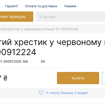
Гарантії
Оплата та доставка
Новини
рних прикрас
отий хрестик у червоному кольорі 01-200912224
ий хрестик у червоному 
00912224
01-200912224
, б/в
34
7 ₴
Купити
У списку бажань 2 людей