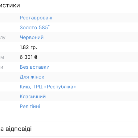
истики
Реставровані
Золото 585˚
алу
Червоний
1.82 гр.
ам
6 301 ₴
ки
Без вставки
Для жінок
Київ, ТРЦ «Республіка»
Класичний
Релігійні
а відповіді