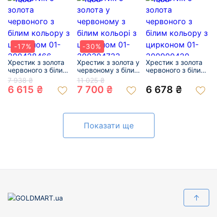
-17%
-30%
Хрестик з золота
Хрестик з золота у
Хрестик з золота
червоного з білим
червоному з білим
червоного з білим
кольору з
кольорі з
кольору з
7 938 ₴
11 025 ₴
цирконом 01-
цирконом 01-
цирконом 01-
6 615 ₴
7 700 ₴
6 678 ₴
200428466
200304733
200900420
Показати ще
↑