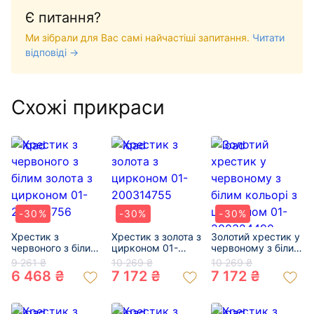
Є питання?
Ми зібрали для Вас самі найчастіші запитання.
Читати
відповіді →
Схожі прикраси
-30%
-30%
-30%
Хрестик з
Хрестик з золота з
Золотий хрестик у
червоного з білим
цирконом 01-
червоному з білим
золота з цирконом
200314755
кольорі з
9 261 ₴
10 269 ₴
10 269 ₴
01-200314756
цирконом 01-
6 468 ₴
7 172 ₴
7 172 ₴
200324490