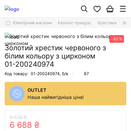
Ювелірний магазин
Каталог прикрас
Хрестики
Зол
-30%
Золотий хрестик червоного з
білим кольору з цирконом
01-200240974
Код товару:
01-200240974
, б/в
87
OUTLET
Наша найвигідніша ціна!
9 576 ₴
6 688 ₴