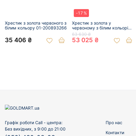
-17%
Хрестик з золота червоного з
Хрестик з золота у
білим кольору 01-200893266
червоному з білим кольорі
01-200810651
63 630 ₴
35 406 ₴
53 025 ₴
Графік роботи Call - центра:
Про нас
Без вихідних, з 9:00 до 21:00
Контакти