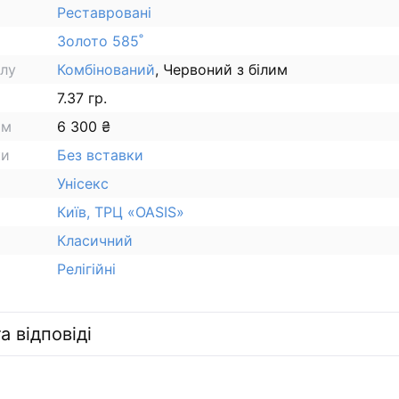
Реставровані
Золото 585˚
алу
Комбінований
, Червоний з білим
7.37 гр.
ам
6 300 ₴
ки
Без вставки
Унісекс
Київ, ТРЦ «OASIS»
Класичний
Релігійні
а відповіді