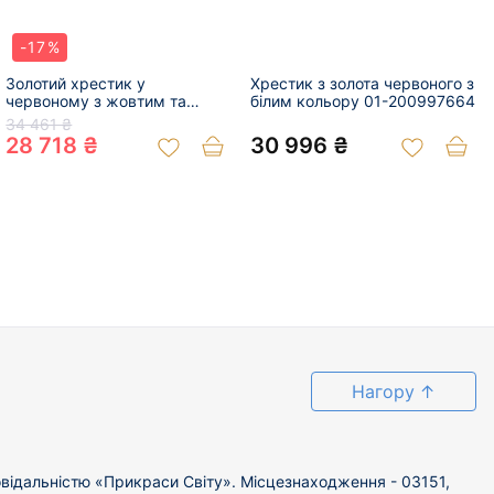
-17%
Золотий хрестик у
Хрестик з золота червоного з
червоному з жовтим та
білим кольору 01-200997664
білим кольорі 01-200607892
34 461 ₴
28 718 ₴
30 996 ₴
Нагору
↑
відальністю «Прикраси Світу». Місцезнаходження - 03151,