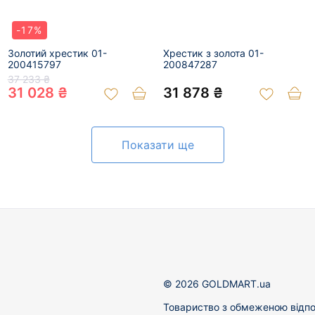
-17%
Золотий хрестик 01-
Хрестик з золота 01-
200415797
200847287
37 233 ₴
31 028 ₴
31 878 ₴
Показати ще
© 2026 GOLDMART.ua
Товариство з обмеженою відпо