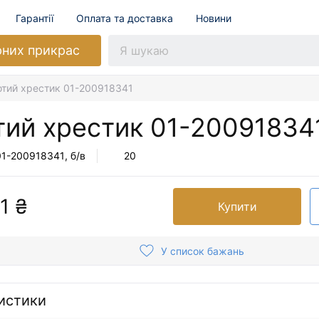
Гарантії
Оплата та доставка
Новини
рних прикрас
отий хрестик 01-200918341
тий хрестик
01-20091834
01-200918341
, б/в
20
1 ₴
Купити
У список бажань
истики