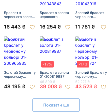
Браслет з
Браслет з золота
Золотий браслет
червоного золота
червоного
червоного
01-201055048
кольору 01-
кольору 01-
201043843
201043916
16 443 ₴
16 254 ₴
11 781 ₴
-17%
-17%
Золотий браслет у
Браслет з золота
Золотий браслет у
червоному
01-200819987
червоному
кольорі 01-
кольорі 01-
46 809 ₴
52 227 ₴
200965935
200810724
48 195 ₴
39 008 ₴
43 523 ₴
Показати ще