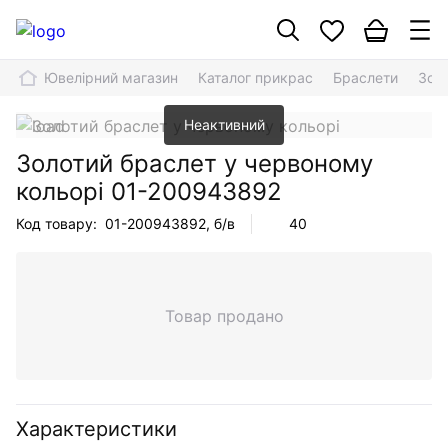
Ювелірний магазин
Каталог прикрас
Браслети
Зол
Неактивний
Золотий браслет у червоному
кольорі
01-200943892
Код товару:
01-200943892
, б/в
40
Товар продано
Характеристики